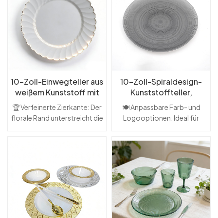
10-Zoll-Einwegteller aus
10-Zoll-Spiraldesign-
weißem Kunststoff mit
Kunststoffteller,
floralem Rand für
Einweggeschirr
🏆 Verfeinerte Zierkante: Der
🍽️ Anpassbare Farb- und
Hochzeiten
florale Rand unterstreicht die
Logooptionen: Ideal für
elegante Optik des Tisches.
Markenveranstaltungen,
🚫 Praktische
Hochzeiten und
Einwegverwendung: Einfache
Werbezwecke🏙️
Reinigung nach großen
Einzigartiges spiralförmiges
Versammlungen und
Randdekordesign:
Veranstaltungen🍽️
Verbessert die
Klassische weiße
Tischpräsentation durch
Hochzeitsteller: Zeitloses
dynamische visuelle Textur🍴
Design, geeignet für formelle
Praktische Einwegprodukte