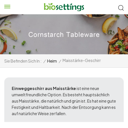
Maisstärke-Geschirr
Sie Befinden Sich In :
/
Heim
/
Einweggeschirr aus Maisstärke
ist eine neue
umweltfreundliche Option. Es besteht hauptsächlich
aus Maisstärke, die natürlich und grün ist. Es hat eine gute
Festigkeit und Haltbarkeit. Nach der Entsorgung kann es
auf natürliche Weise zerfallen.