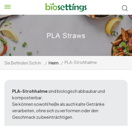
PLA-Strohhalme
Sie Befinden Sich In :
/
Heim
/
PLA-Strohhalme
sind biologisch abbaubar und
kompostierbar.
Sie können sowohl heiße als auch kalte Getränke
verarbeiten, ohne sich zu verformen oder den
Geschmack zu beeinträchtigen.