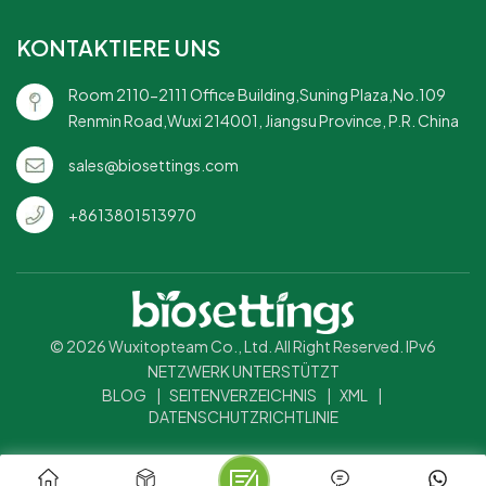
für Partys und
appellieren.
geeignet für Restaurants,
Versammlungen: Empfehlen
Cafés, Bars, Partys und
KONTAKTIERE UNS
Sie die Verwendung für
umweltbewusste
Veranstaltungen und
Ereignisse.Großhandels- und
Room 2110-2111 Office Building,Suning Plaza,No.109
Feiern.Umweltbewusst und
Bulk-Bestellungen
Renmin Road,Wuxi 214001, Jiangsu Province, P.R. China
stilvoll: Kombiniert
verfügbar-kostengünstig für
Nachhaltigkeit mit einem
Unternehmen, die nach
sales@biosettings.com
lustigen, farbenfrohen
nachhaltigen Lösungen für
Design.
Lebensmittelverpackungen
+8613801513970
suchen.
© 2026 Wuxitopteam Co., Ltd. All Right Reserved. IPv6
NETZWERK UNTERSTÜTZT
BLOG
|
SEITENVERZEICHNIS
|
XML
|
DATENSCHUTZRICHTLINIE