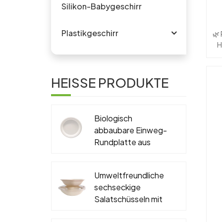
Silikon-Babygeschirr
B
Plastikgeschirr
🌿
H
B
HEISSE PRODUKTE
Um
Biologisch
abbaubare Einweg-
Rundplatte aus
Ko
Zuckerrohr-
Me
m
Bagasse, PFAS-frei,
Umweltfreundliche
6'', 7'', 9'', 10''
um
sechseckige
Si
Salatschüsseln mit
g
Deckel, biologisch
B