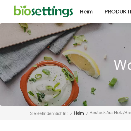
Heim
PRODUKT
Besteck Aus Holz/B
/
Heim
/
Sie Befinden Sich In :