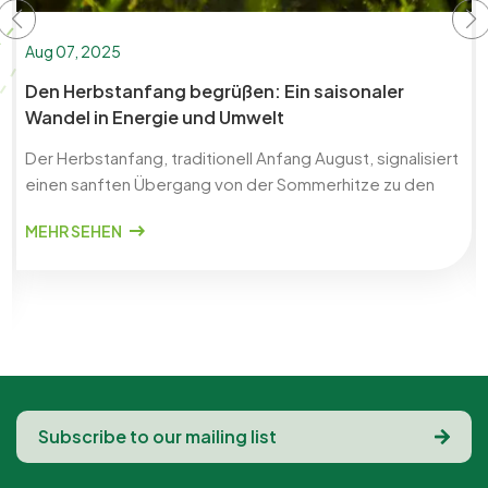
Aug 07, 2025
Den Herbstanfang begrüßen: Ein saisonaler
Wandel in Energie und Umwelt
Der Herbstanfang, traditionell Anfang August, signalisiert
einen sanften Übergang von der Sommerhitze zu den
kühleren, ausgeglicheneren Tagen. Dieser saisonale
MEHR SEHEN
Meilenstein fördert ein langsameres Tempo, tiefere
Selbstreflexion und einen neuen Fokus auf das
Wohlbefinden. Es ist die perfekte Zeit, sic...