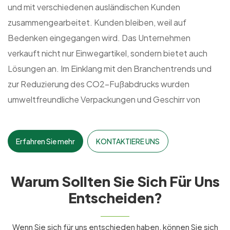
und mit verschiedenen ausländischen Kunden
zusammengearbeitet. Kunden bleiben, weil auf
Bedenken eingegangen wird. Das Unternehmen
verkauft nicht nur Einwegartikel, sondern bietet auch
Lösungen an. Im Einklang mit den Branchentrends und
zur Reduzierung des CO2-Fußabdrucks wurden
umweltfreundliche Verpackungen und Geschirr von
Biosettings aus 100 % biologisch abbaubaren
Materialien wie Zuckerrohrpulpe und PLA auf den Markt
Erfahren Sie mehr
KONTAKTIERE UNS
gebracht. Wenn Sie nach umweltfreundlichen Optionen
suchen und in der Branche an der Spitze bleiben
möchten, ist Wuxi Topteam Ihr strategischer Partner.
Warum Sollten Sie Sich Für Uns
Entscheiden?
Wenn Sie sich für uns entschieden haben, können Sie sich