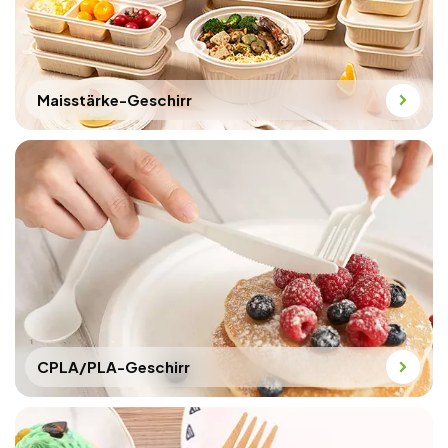
Mahlzeiten für
unterwegs.Robust und
zuverlässig: Trotz
seiner
Maisstärke-Geschirr
umweltfreundlichen
Zusammensetzung
bietet diese Schüssel
Stabilität und
Haltbarkeit für
verschiedene
Lebensmittelarten.Stilvolles
Schrägdesign: Die
schräge Kante sorgt
für einen Hauch von
Raffinesse und
CPLA/PLA-Geschirr
erleichtert gleichzeitig
den Zugang zu Ihrer
Mahlzeit.Auslaufsicherer
Verschluss: In