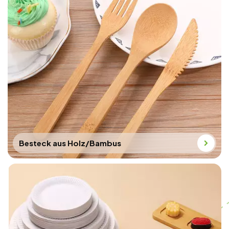
Kombination mit einem
dicht schließenden
Deckel verhindert
dieser Behälter ein
Verschütten und ist
somit ideal für Saucen,
Dressings oder den
Transport.Ideal für
umweltfreundliches
Essen: Diese
Einwegschüssel eignet
Besteck aus Holz/Bambus
sich sowohl für
ungezwungene
Mahlzeiten als auch für
elegantes Essen. Sie
steht im Einklang mit
Nachhaltigkeitszielen
und bietet gleichzeitig