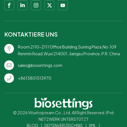
KONTAKTIERE UNS
Room 2110-2111 Office Building,Suning Plaza,No.109
Renmin Road,Wuxi 214001, Jiangsu Province, P.R. China
sales@biosettings.com
+8613801513970
© 2026 Wuxitopteam Co., Ltd. All Right Reserved. IPv6
NETZWERK UNTERSTÜTZT
BLOG
|
SEITENVERZEICHNIS
|
XML
|