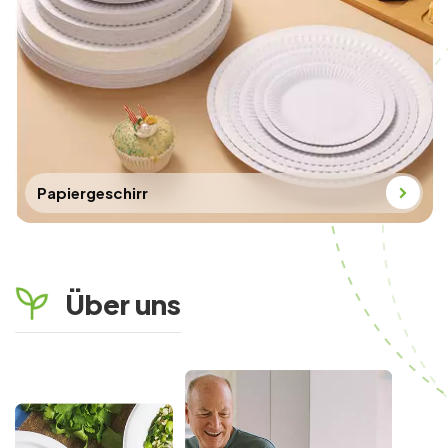
Komfort.Option mit
wiederverwendbarem
Deckel: Der robuste
PET-Deckel kann
wiederverwendet
werden und bietet so
eine langlebigere
Lösung zum
Papiergeschirr
Mitnehmen oder zur
Aufbewahrung zu
Hause.Perfekt für
Catering und Take-
Away: Diese Schalen
Über uns
sind eine großartige
Wahl für
umweltfreundliche
Lebensmittelunternehmen
und bieten sowohl Stil
als auch