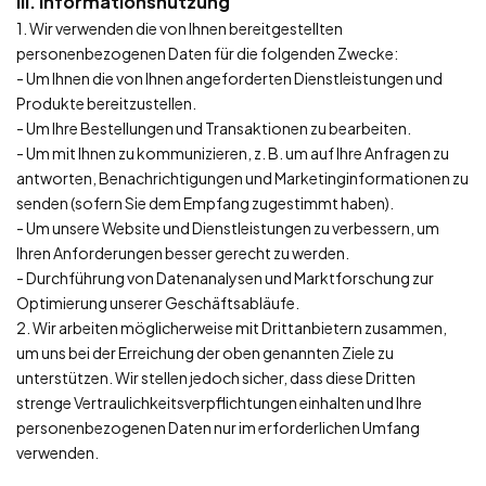
III. Informationsnutzung
1. Wir verwenden die von Ihnen bereitgestellten
personenbezogenen Daten für die folgenden Zwecke:
- Um Ihnen die von Ihnen angeforderten Dienstleistungen und
Produkte bereitzustellen.
- Um Ihre Bestellungen und Transaktionen zu bearbeiten.
- Um mit Ihnen zu kommunizieren, z. B. um auf Ihre Anfragen zu
antworten, Benachrichtigungen und Marketinginformationen zu
senden (sofern Sie dem Empfang zugestimmt haben).
- Um unsere Website und Dienstleistungen zu verbessern, um
Ihren Anforderungen besser gerecht zu werden.
- Durchführung von Datenanalysen und Marktforschung zur
Optimierung unserer Geschäftsabläufe.
2. Wir arbeiten möglicherweise mit Drittanbietern zusammen,
um uns bei der Erreichung der oben genannten Ziele zu
unterstützen. Wir stellen jedoch sicher, dass diese Dritten
strenge Vertraulichkeitsverpflichtungen einhalten und Ihre
personenbezogenen Daten nur im erforderlichen Umfang
verwenden.