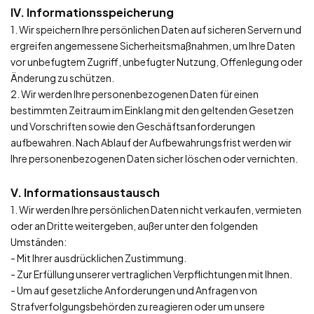
IV. Informationsspeicherung
1. Wir speichern Ihre persönlichen Daten auf sicheren Servern und
ergreifen angemessene Sicherheitsmaßnahmen, um Ihre Daten
vor unbefugtem Zugriff, unbefugter Nutzung, Offenlegung oder
Änderung zu schützen.
2. Wir werden Ihre personenbezogenen Daten für einen
bestimmten Zeitraum im Einklang mit den geltenden Gesetzen
und Vorschriften sowie den Geschäftsanforderungen
aufbewahren. Nach Ablauf der Aufbewahrungsfrist werden wir
Ihre personenbezogenen Daten sicher löschen oder vernichten.
V. Informationsaustausch
1. Wir werden Ihre persönlichen Daten nicht verkaufen, vermieten
oder an Dritte weitergeben, außer unter den folgenden
Umständen:
- Mit Ihrer ausdrücklichen Zustimmung.
- Zur Erfüllung unserer vertraglichen Verpflichtungen mit Ihnen.
- Um auf gesetzliche Anforderungen und Anfragen von
Strafverfolgungsbehörden zu reagieren oder um unsere