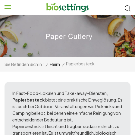
Papierbesteck
Sie Befinden Sich In :
/
Heim
/
In Fast-Food-Lokalen und Take-away-Diensten,
Papierbesteck
bietet eine praktische Einweglösung. Es
ist auch bei Outdoor-Veranstaltungen wie Picknicks und
Camping beliebt, bei denen eine einfache Reinigung von
entscheidender Bedeutung ist.
Papierbesteck ist leicht und tragbar, sodass es leicht zu
transportieren ist. Es ist umweltfreundlich, biologisch