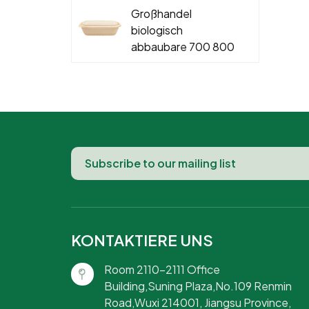
Teller aus
Großhandel
Maisstärke für
biologisch
warme und kalte
abbaubare 700 800
Speisen
900 1000 ml
Maisstärke-
Lebensmittelbehälter
Einweg-Lunchbox
KONTAKTIERE UNS
Room 2110-2111 Office
Building,Suning Plaza,No.109 Renmin
Road,Wuxi 214001, Jiangsu Province,