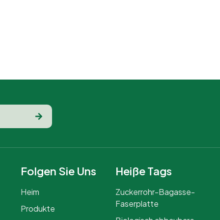
Dienstleistungen oder
Lebensmittel-Trucks, bei denen
umweltfreundliche Optionen
Priorität haben.
Folgen Sie Uns
Heiße Tags
Heim
Zuckerrohr-Bagasse-
Faserplatte
Produkte