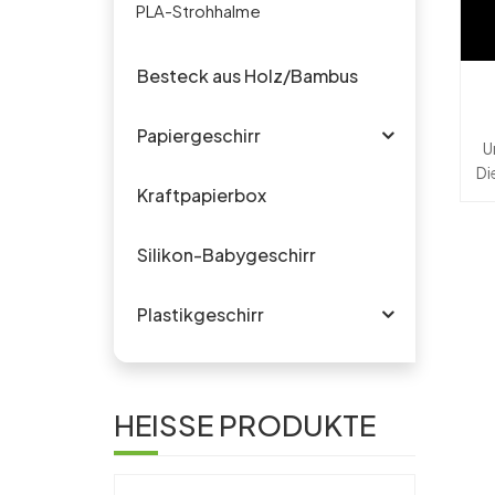
PLA-Strohhalme
Besteck aus Holz/Bambus
Papiergeschirr
t
U
Di
Kraftpapierbox
Silikon-Babygeschirr
Plastikgeschirr
Tr
Ih
Ge
HEISSE PRODUKTE
bi