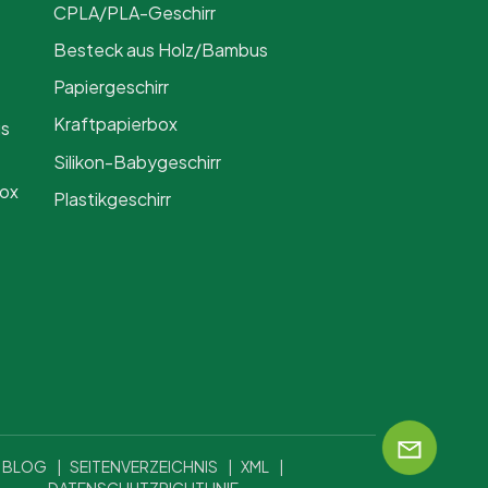
CPLA/PLA-Geschirr
Besteck aus Holz/Bambus
Papiergeschirr
Kraftpapierbox
us
Silikon-Babygeschirr
Box
Plastikgeschirr
BLOG
|
SEITENVERZEICHNIS
|
XML
|