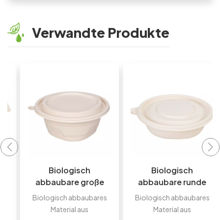
Verwandte Produkte
Biologisch
Biologisch
abbaubare große
abbaubare runde
Lunchbox aus
Einweg-
Biologisch abbaubares
Biologisch abbaubares
Maisstärke,
Lunchboxen und -
Material aus
Material aus
Einweg-Take-
Schalen aus