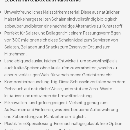
Umweltfreundliches Maisstärkematerial: Diese aus natürlicher
Maisstärke hergestellten Schalen sind vollständig biologisch
abbaubar und bieten eine nachhaltige Alternative zu Kunststoff.
Perfekt für Salate und Beilagen: Mit einem Fassungsvermögen
von 300 ml eignen sich diese Schalen ideal zum Servieren von
Salaten, Beilagen und Snacks zum Essen vor Ort und zum
Mitnehmen.
Langlebig und auslaufsicher: Entwickelt, um sowohl heiße als
auch kalte Speisen ohne Auslaufen zu verarbeiten, was ihn zu
einer zuverlässigen Wahl für verschiedene Gerichte macht.
Kompostierbar und ungiftig: Diese Schüsseln zerfallen nach dem
Gebrauch auf natürliche Weise, unterstützen Zero-Waste-
Initiativen und reduzieren die Umweltbelastung.
Mikrowellen- und gefriergeeignet: Vielseitig genug zum
Aufwärmen und Einfrieren, was eine bequeme Aufbewahrung
und Zubereitung von Mahlzeiten ermöglicht.
Plastikfreie Speiselösung: Eine nachhaltige, plastikfreie Option