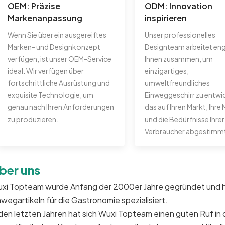
OEM: Präzise
ODM: Innovation
Markenanpassung
inspirieren
Wenn Sie über ein ausgereiftes
Unser professionelles
Marken- und Designkonzept
Designteam arbeitet eng
verfügen, ist unser OEM-Service
Ihnen zusammen, um
ideal. Wir verfügen über
einzigartiges,
fortschrittliche Ausrüstung und
umweltfreundliches
exquisite Technologie, um
Einweggeschirr zu entwi
genau nach Ihren Anforderungen
das auf Ihren Markt, Ihre
zu produzieren.
und die Bedürfnisse Ihrer
Verbraucher abgestimmt 
ber uns
xi Topteam wurde Anfang der 2000er Jahre gegründet und hat
nwegartikeln für die Gastronomie spezialisiert.
 den letzten Jahren hat sich Wuxi Topteam einen guten Ruf i