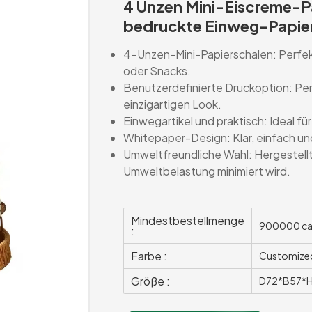
4 Unzen Mini-Eiscreme-Pap
bedruckte Einweg-Papier
4-Unzen-Mini-Papierschalen: Perfekt
oder Snacks.
Benutzerdefinierte Druckoption: Pers
einzigartigen Look.
Einwegartikel und praktisch: Ideal f
Whitepaper-Design: Klar, einfach und 
Umweltfreundliche Wahl: Hergestellt
Umweltbelastung minimiert wird.
Mindestbestellmenge
900000 ca
:
Farbe :
Customize
Größe :
D72*B57*