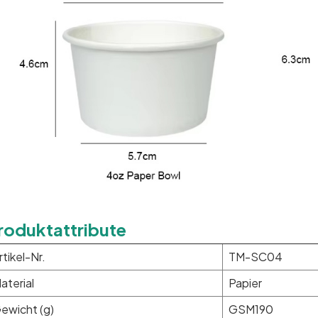
roduktattribute
rtikel-Nr.
TM-SC04
aterial
Papier
ewicht (g)
GSM190