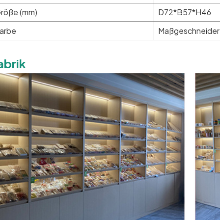
röße (mm)
D72*B57*H46
arbe
Maßgeschneider
abrik