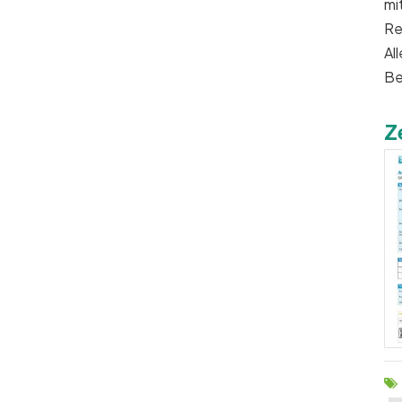
mi
Re
Al
Be
Z