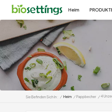
Heim
PRODUKT
4 Unze
/
Heim
/
Pappbecher
/
Sie Befinden Sich In :