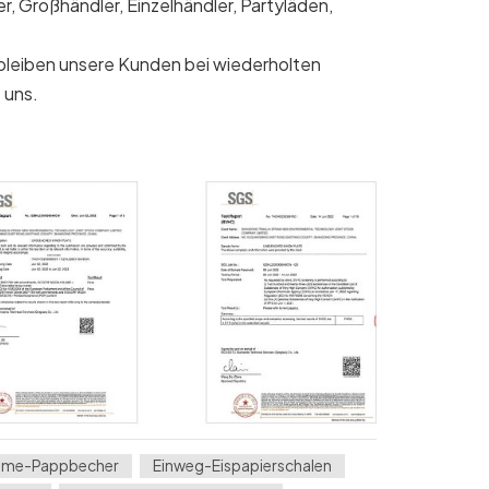
, Großhändler, Einzelhändler, Partyläden,
b bleiben unsere Kunden bei wiederholten
 uns.
reme-Pappbecher
Einweg-Eispapierschalen