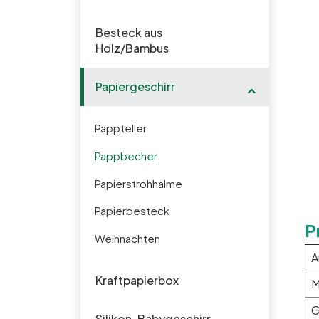
Besteck aus
Holz/Bambus
Papiergeschirr
Pappteller
Pappbecher
Papierstrohhalme
Papierbesteck
P
Weihnachten
A
Kraftpapierbox
M
G
Silikon-Babygeschirr