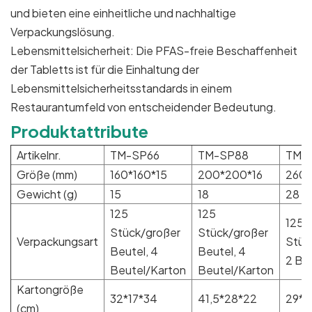
und bieten eine einheitliche und nachhaltige
Verpackungslösung.
Lebensmittelsicherheit: Die PFAS-freie Beschaffenheit
der Tabletts ist für die Einhaltung der
Lebensmittelsicherheitsstandards in einem
Restaurantumfeld von entscheidender Bedeutung.
Produktattribute
Artikelnr.
TM-SP66
TM-SP88
TM-
Größe (mm)
160*160*15
200*200*16
260*
Gewicht (g)
15
18
28
125
125
125
Stück/großer
Stück/großer
Verpackungsart
Stüc
Beutel, 4
Beutel, 4
2 Be
Beutel/Karton
Beutel/Karton
Kartongröße
32*17*34
41,5*28*22
29*2
(cm)