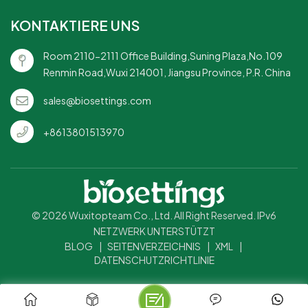
organisiertes Servieren
KONTAKTIERE UNS
von Mahlzeiten.Perfekt
für umweltbewusste
Room 2110-2111 Office Building,Suning Plaza,No.109
en.Perfekt
Verbraucher und
Renmin Road,Wuxi 214001, Jiangsu Province, P.R. China
Unternehmen.Eine
langlebige und robuste
sales@biosettings.com
Alternative zu
herkömmlichen
+8613801513970
Einwegtellern.Ideal für
Events, Partys und den
täglichen Gebrauch mit
Fokus auf
Nachhaltigkeit.Trägt
© 2026 Wuxitopteam Co., Ltd. All Right Reserved. IPv6
dazu bei, Plastikmüll zu
NETZWERK UNTERSTÜTZT
undlich
reduzieren und
BLOG
|
SEITENVERZEICHNIS
|
XML
|
unterstützt einen
DATENSCHUTZRICHTLINIE
grüneren Planeten.