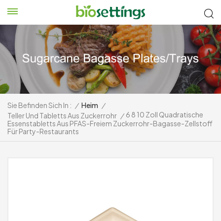
Sie Befinden Sich In :
/
Heim
/
6 8 10 Zoll Quadratische
Teller Und Tabletts Aus Zuckerrohr
/
Essenstabletts Aus PFAS-Freiem Zuckerrohr-Bagasse-Zellstoff
Für Party-Restaurants