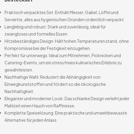
Praktisch verpacktes Set: Enthält Messer, Gabel, Löffel und
Serviette, alles aus hygienischen Gründen ordentlich verpackt.
Langlebig und robust: Stark und zuverlässig, ideal für
zwangloses und formelles Essen.
Hitzebeständiges Design: Hält hohen Temperaturen stand, ohne
Kompromisse bei der Festigkeit einzugehen.
Perfekt für unterwegs: Ideal zum Mitnehmen, Picknicken und
Catering-Events, um ein stressfreies kulinarisches Erlebnis zu
gewährleisten.
Nachhaltige Wahl: Reduziert die Abhängigkeit von
Einwegkunststoffen und fördert so die ökologische
Nachhaltigkeit.
Eleganter und moderner Look: Das schlanke Design verleiht jeder
Mahlzeit einen Hauch von Raffinesse.
Komplette Speiselösung: Eine praktische und umweltbewusste
Alternative für jeden Anlass.