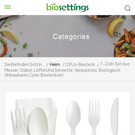
7-Zoll-Set Aus
Sie Befinden Sich In :
/
Heim
/
CPLA-Besteck
/
Messer, Gabel, Löffel Und Serviette, Verpacktes, Biologisch
Abbaubares Cpla-Besteckset