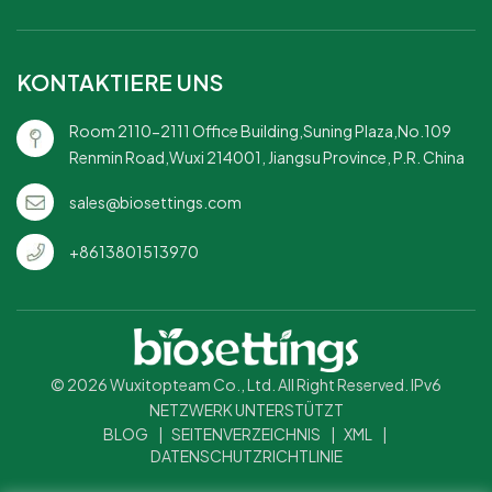
verschiedene
Mahlzeitenportionen.Robuste
Konstruktion – langlebig und
KONTAKTIERE UNS
robust, verhindert
Verschütten und
Room 2110-2111 Office Building,Suning Plaza,No.109
Bruch.Mikrowellengeeignet –
Renmin Road,Wuxi 214001, Jiangsu Province, P.R. China
Geeignet zum Aufwärmen
von Speisen in der
sales@biosettings.com
Mikrowelle.Praktisch zum
Mitnehmen – Ideal zum
+8613801513970
Mitnehmen und für
Mahlzeiten unterwegs mit
einfacher Handhabung.
© 2026 Wuxitopteam Co., Ltd. All Right Reserved. IPv6
NETZWERK UNTERSTÜTZT
BLOG
|
SEITENVERZEICHNIS
|
XML
|
DATENSCHUTZRICHTLINIE