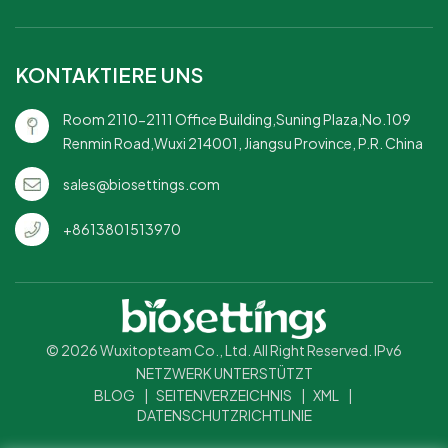
gleichzeitig den Komfort zu
wahren.Ideal zum Mitnehmen:
Entwickelt für den sicheren,
KONTAKTIERE UNS
auslaufsicheren Transport
von Mahlzeiten, egal ob zum
Room 2110-2111 Office Building,Suning Plaza,No.109
Essen vor Ort oder zum
Renmin Road,Wuxi 214001, Jiangsu Province, P.R. China
Mitnehmen.Verfügbarkeit im
Großhandel: Eine
sales@biosettings.com
kostengünstige Option für
Restaurants und Catering-
+8613801513970
Dienste, die auf die Umwelt
achten möchten.
© 2026 Wuxitopteam Co., Ltd. All Right Reserved. IPv6
NETZWERK UNTERSTÜTZT
BLOG
|
SEITENVERZEICHNIS
|
XML
|
DATENSCHUTZRICHTLINIE