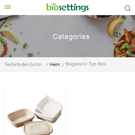
Bagasse U-Typ-Box
Sie Befinden Sich In :
/
Heim
/