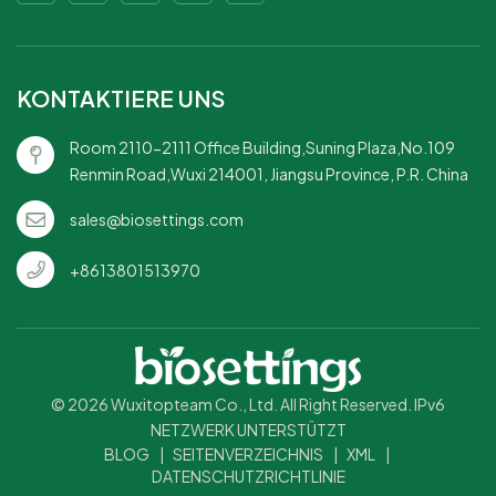
unterwegs.Robust und
und zuverlässig: Hält
langlebig: Hält
Lebensmittel sicher
Lebensmittel sicher,
und ohne Auslaufen.
KONTAKTIERE UNS
ohne zu zerbrechen.
Room 2110-2111 Office Building,Suning Plaza,No.109
h
Renmin Road,Wuxi 214001, Jiangsu Province, P.R. China
sales@biosettings.com
+8613801513970
© 2026 Wuxitopteam Co., Ltd. All Right Reserved. IPv6
NETZWERK UNTERSTÜTZT
BLOG
|
SEITENVERZEICHNIS
|
XML
|
DATENSCHUTZRICHTLINIE