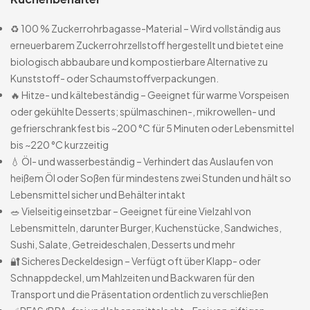
♻️ 100 % Zuckerrohrbagasse-Material – Wird vollständig aus
erneuerbarem Zuckerrohrzellstoff hergestellt und bietet eine
biologisch abbaubare und kompostierbare Alternative zu
Kunststoff- oder Schaumstoffverpackungen.
🔥 Hitze- und kältebeständig – Geeignet für warme Vorspeisen
oder gekühlte Desserts; spülmaschinen-, mikrowellen- und
gefrierschrankfest bis ~200 °C für 5 Minuten oder Lebensmittel
bis ~220 °C kurzzeitig
💧 Öl- und wasserbeständig – Verhindert das Auslaufen von
heißem Öl oder Soßen für mindestens zwei Stunden und hält so
Lebensmittel sicher und Behälter intakt
🥗 Vielseitig einsetzbar – Geeignet für eine Vielzahl von
Lebensmitteln, darunter Burger, Kuchenstücke, Sandwiches,
Sushi, Salate, Getreideschalen, Desserts und mehr
🔐 Sicheres Deckeldesign – Verfügt oft über Klapp- oder
Schnappdeckel, um Mahlzeiten und Backwaren für den
Transport und die Präsentation ordentlich zu verschließen