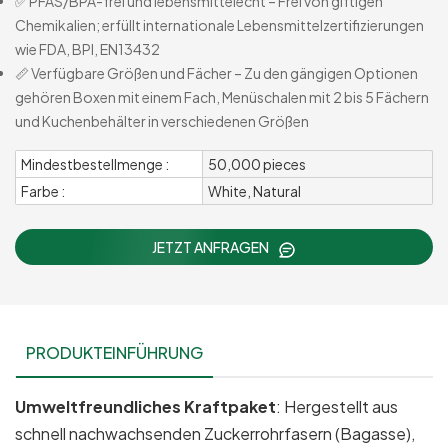
✅ PFAS/BPA-frei und lebensmittelecht – Frei von giftigen
Chemikalien; erfüllt internationale Lebensmittelzertifizierungen
wie FDA, BPI, EN13432
📏 Verfügbare Größen und Fächer – Zu den gängigen Optionen
gehören Boxen mit einem Fach, Menüschalen mit 2 bis 5 Fächern
und Kuchenbehälter in verschiedenen Größen
Mindestbestellmenge :
50,000 pieces
Farbe :
White, Natural
JETZT ANFRAGEN
PRODUKTEINFÜHRUNG
Umweltfreundliches Kraftpaket
: Hergestellt aus
schnell nachwachsenden Zuckerrohrfasern (Bagasse),