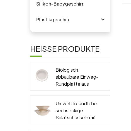
Silikon-Babygeschirr
vo
Plastikgeschirr
Es
Me
HEISSE PRODUKTE
fü
od
u
Biologisch
he
abbaubare Einweg-
Rundplatte aus
Zuckerrohr-
B
Bagasse, PFAS-frei,
v
Umweltfreundliche
6'', 7'', 9'', 10''
sechseckige
Salatschüsseln mit
Deckel, biologisch
mi