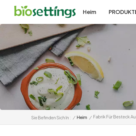
Heim
PRODUKT
Fabrik Für Besteck A
/
Heim
/
Sie Befinden Sich In :