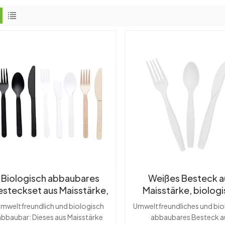
Biologisch abbaubares
Weißes Besteck a
esteckset aus Maisstärke,
Maisstärke, biolog
umweltfreundlich, Löffel,
abbaubar und
mweltfreundlich und biologisch
Umweltfreundliches und bio
Gabel, Messer
Einwegbesteck, indivi
abbaubar: Dieses aus Maisstärke
abbaubares Besteck a