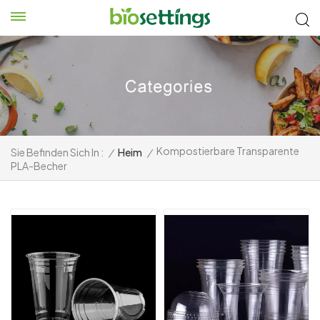
Kompostierbare Transparente
Sie Befinden Sich In :
/
Heim
/
PLA-Becher