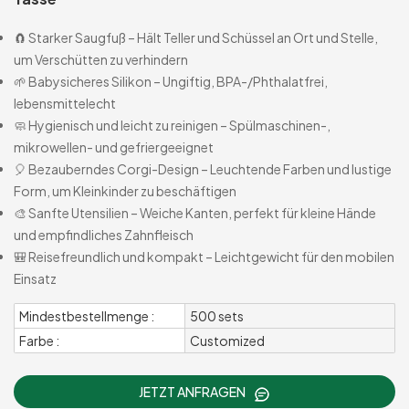
🧲 Starker Saugfuß – Hält Teller und Schüssel an Ort und Stelle,
um Verschütten zu verhindern
🌱 Babysicheres Silikon – Ungiftig, BPA-/Phthalatfrei,
lebensmittelecht
🧼 Hygienisch und leicht zu reinigen – Spülmaschinen-,
mikrowellen- und gefriergeeignet
🎈 Bezauberndes Corgi-Design – Leuchtende Farben und lustige
Form, um Kleinkinder zu beschäftigen
🎨 Sanfte Utensilien – Weiche Kanten, perfekt für kleine Hände
und empfindliches Zahnfleisch
🎒 Reisefreundlich und kompakt – Leichtgewicht für den mobilen
Einsatz
Mindestbestellmenge :
500 sets
Farbe :
Customized
JETZT ANFRAGEN