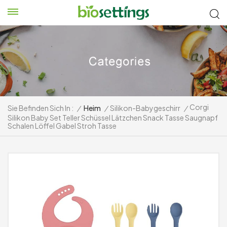
Corgi
Sie Befinden Sich In :
/
Heim
/
Silikon-Babygeschirr
/
Silikon Baby Set Teller Schüssel Lätzchen Snack Tasse Saugnapf
Schalen Löffel Gabel Stroh Tasse