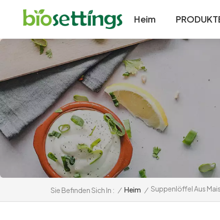
Heim
PRODUKT
Suppenlöffel Aus Mai
/
Heim
/
Sie Befinden Sich In :