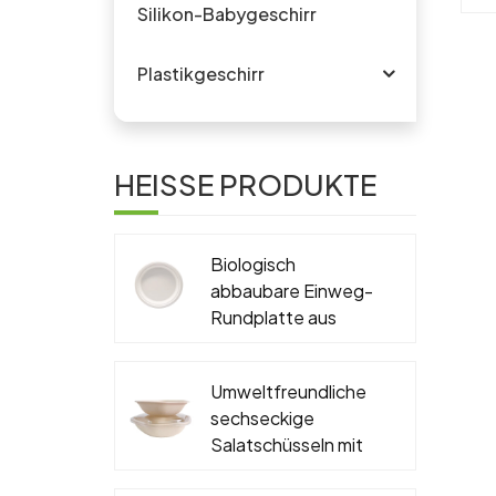
Silikon-Babygeschirr
e
Plastikgeschirr
s
Le
HEISSE PRODUKTE
au
Biologisch
abbaubare Einweg-
tr
Rundplatte aus
Zuckerrohr-
pr
Bagasse, PFAS-frei,
id
Umweltfreundliche
6'', 7'', 9'', 10''
sechseckige
Salatschüsseln mit
en
Deckel, biologisch
W