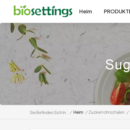
Heim
PRODUKT
/
Heim
/
Zuckerrohrschalen
/
Sie Befinden Sich In :