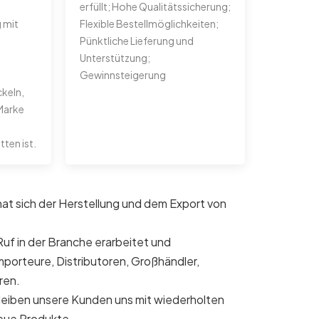
erfüllt; Hohe Qualitätssicherung;
 mit
Flexible Bestellmöglichkeiten;
Pünktliche Lieferung und
Unterstützung;
Gewinnsteigerung
ckeln,
 Marke
ten ist.
t sich der Herstellung und dem Export von
uf in der Branche erarbeitet und
mporteure, Distributoren, Großhändler,
ren.
 bleiben unsere Kunden uns mit wiederholten
neue Produkte.