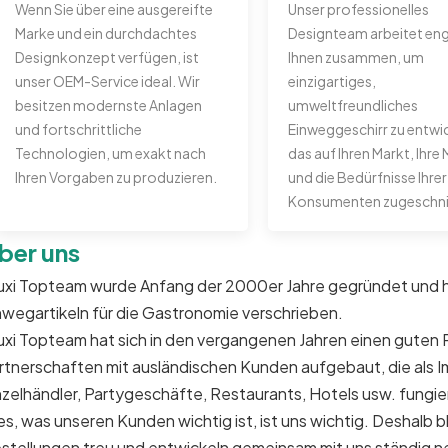
Wenn Sie über eine ausgereifte
Unser professionelles
Marke und ein durchdachtes
Designteam arbeitet eng
Designkonzept verfügen, ist
Ihnen zusammen, um
unser OEM-Service ideal. Wir
einzigartiges,
besitzen modernste Anlagen
umweltfreundliches
und fortschrittliche
Einweggeschirr zu entwi
Technologien, um exakt nach
das auf Ihren Markt, Ihre
Ihren Vorgaben zu produzieren.
und die Bedürfnisse Ihrer
Konsumenten zugeschnit
ber uns
xi Topteam wurde Anfang der 2000er Jahre gegründet und ha
nwegartikeln für die Gastronomie verschrieben.
xi Topteam hat sich in den vergangenen Jahren einen guten R
rtnerschaften mit ausländischen Kunden aufgebaut, die als I
nzelhändler, Partygeschäfte, Restaurants, Hotels usw. fungie
les, was unseren Kunden wichtig ist, ist uns wichtig. Deshalb
stellungen treu und entwickeln gemeinsam mit uns ständig 