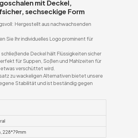
ogoschalen mit Deckel,
fsicher, sechseckige Form
gsvoll: Hergestellt aus nachwachsenden
ren Sie Ihr individuelles Logo prominent für
t schließende Deckel hält Flüssigkeiten sicher
perfekt für Suppen, Soßen und Mahlzeiten für
 etwas verschüttet wird.
satz zu wackeligen Alternativen bietet unsere
egene Stabilität und ist beständig gegen
ral
, 228*79mm