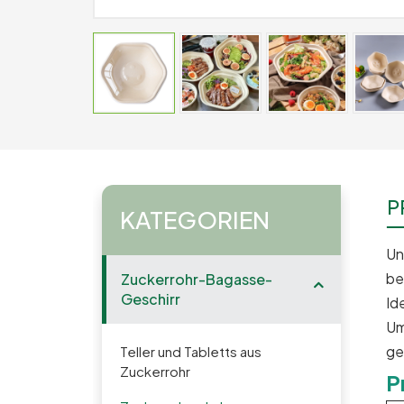
P
KATEGORIEN
Un
be
Zuckerrohr-Bagasse-
Geschirr
Id
Um
ge
Teller und Tabletts aus
Zuckerrohr
P