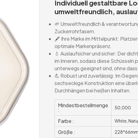
Individuell gestaltbare L
umweltfreundlich, auslau
🌱 Umweltfreundlich & verantwortun
Zuckerrohrfasern.
🖋️ Ihre Marke im Mittelpunkt: Platzie
optimale Markenpräsenz.
💧 Auslaufsicher und sicher: Der dich
im Inneren, sodass diese Schüsseln 
unterwegs geeignet sind, ohne dass
💪 Robust und zuverlässig: Im Gegen
sechseckige Konstruktion eine überl
Durchhängen bei heißen Inhalten.
Mindestbestellmenge
50,000
:
Farbe :
White, Natu
Größe :
228*66mm