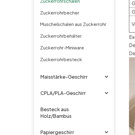
Zuckerrohrschalen
G
G
Zuckerrohrbecher
V
Muschelschalen aus Zuckerrohr
Zuckerrohrbehälter
Ex
De
Zuckerrohr-Miniware
De
Zuckerrohrbesteck
Maisstärke-Geschirr
CPLA/PLA-Geschirr
Besteck aus
Holz/Bambus
Papiergeschirr