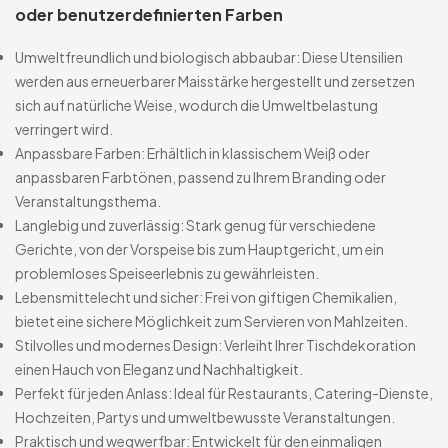
oder benutzerdefinierten Farben
Umweltfreundlich und biologisch abbaubar: Diese Utensilien
werden aus erneuerbarer Maisstärke hergestellt und zersetzen
sich auf natürliche Weise, wodurch die Umweltbelastung
verringert wird.
Anpassbare Farben: Erhältlich in klassischem Weiß oder
anpassbaren Farbtönen, passend zu Ihrem Branding oder
Veranstaltungsthema.
Langlebig und zuverlässig: Stark genug für verschiedene
Gerichte, von der Vorspeise bis zum Hauptgericht, um ein
problemloses Speiseerlebnis zu gewährleisten.
Lebensmittelecht und sicher: Frei von giftigen Chemikalien,
bietet eine sichere Möglichkeit zum Servieren von Mahlzeiten.
Stilvolles und modernes Design: Verleiht Ihrer Tischdekoration
einen Hauch von Eleganz und Nachhaltigkeit.
Perfekt für jeden Anlass: Ideal für Restaurants, Catering-Dienste,
Hochzeiten, Partys und umweltbewusste Veranstaltungen.
Praktisch und wegwerfbar: Entwickelt für den einmaligen