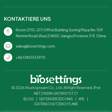
KONTAKTIERE UNS
Room 2110-2111 Office Building,Suning Plaza,No.109
Renmin Road,Wuxi 214001, Jiangsu Province, P.R. China
sales@biosettings.com
+8613801513970
© 2026 Wuxitopteam Co., Ltd. All Right Reserved. IPv6
NETZWERK UNTERSTÜTZT
BLOG
|
SEITENVERZEICHNIS
|
XML
|
DATENSCHUTZRICHTLINIE