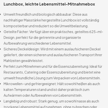
Lunchbox, leichte Lebensmittel-Mitnahmebox
Umweltfreundlich und biologisch abbaubar: Diese aus
nachhaltiger Maisstärke hergestellte Lunchbox ist vollständig
kompostierbar und reduziert so die Umweltbelastung.
Geteilte Fächer: Verfügt über ein praktisches, geteiltes 625-ml-
Design, perfekt für die getrennte und organisierte
Aufbewahrung verschiedener Lebensmittel.
Sicheres Deckeldesign: Wird mit einem auslaufsicheren Deckel
geliefert, der einen sicheren und auslaufsicheren Transport Ihrer
Mahlzeiten gewährleistet.
Perfekt zum Mitnehmen und für die Essenszubereitung: Ideal für
Restaurants, Catering oder Essenszubereitung und bietet eine
umweltfreundliche Lösung zum Verpacken von Lebensmitteln.
Mikrowellen- und gefriergeeignet: Hält sowohl heißen als auch
kalten Temperaturen stand und ist daher praktisch zum
Aufwärmen oder Aufbewahren von Lebensmitteln.
Langlebig und robust: Stark genug, um sowohl nasse als auch
trockene Lebensmittel aufzunehmen, ohne zu brechen oder