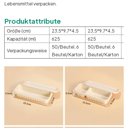
Lebensmittel verpacken.
Produktattribute
Größe (cm)
23,5*9,7*4,5
23,5*9,7*4,5
2
Kapazität (ml)
625
625
5
50/Beutel, 6
50/Beutel, 6
5
Verpackungsweise
Beutel/Karton
Beutel/Karton
B