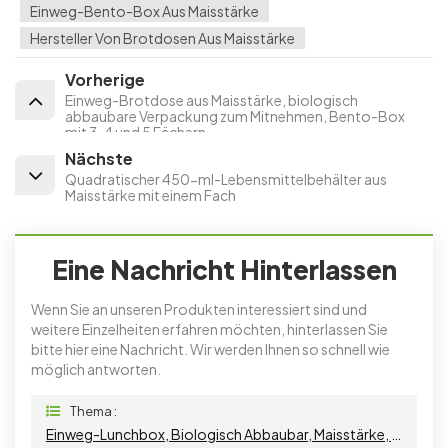
Einweg-Bento-Box Aus Maisstärke
Hersteller Von Brotdosen Aus Maisstärke
Vorherige
Einweg-Brotdose aus Maisstärke, biologisch
abbaubare Verpackung zum Mitnehmen, Bento-Box
mit 3, 4 und 5 Fächern
Nächste
Quadratischer 450-ml-Lebensmittelbehälter aus
Maisstärke mit einem Fach
Eine Nachricht Hinterlassen
Wenn Sie an unseren Produkten interessiert sind und
weitere Einzelheiten erfahren möchten, hinterlassen Sie
bitte hier eine Nachricht. Wir werden Ihnen so schnell wie
möglich antworten.
Thema :
Einweg-Lunchbox, Biologisch Abbaubar, Maisstärke, 625 Ml, Geteilt Mit Deckel, Bento-Lunchbox, Leichte Lebensmittel-Mitnahmebox