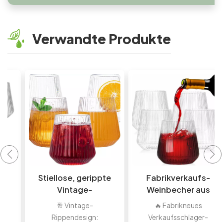
Verwandte Produkte
Stiellose, gerippte
Fabrikverkaufs-
Vintage-
Weinbecher aus
Weingläser aus
Kunststoff,
🥂 Vintage-
🔥 Fabrikneues
Kunststoff für
gestreifte,
Rippendesign:
Verkaufsschlager-