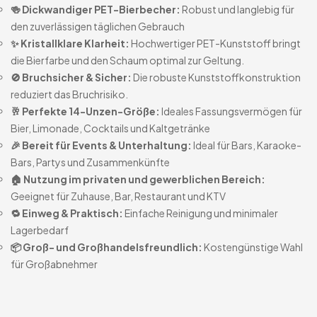
🍻 Dickwandiger PET-Bierbecher:
Robust und langlebig für
den zuverlässigen täglichen Gebrauch
✨ Kristallklare Klarheit:
Hochwertiger PET-Kunststoff bringt
die Bierfarbe und den Schaum optimal zur Geltung.
🚫 Bruchsicher & Sicher:
Die robuste Kunststoffkonstruktion
reduziert das Bruchrisiko.
🥂 Perfekte 14-Unzen-Größe:
Ideales Fassungsvermögen für
Bier, Limonade, Cocktails und Kaltgetränke
🎉 Bereit für Events & Unterhaltung:
Ideal für Bars, Karaoke-
Bars, Partys und Zusammenkünfte
🏠 Nutzung im privaten und gewerblichen Bereich:
Geeignet für Zuhause, Bar, Restaurant und KTV
🔁 Einweg & Praktisch:
Einfache Reinigung und minimaler
Lagerbedarf
📦 Groß- und Großhandelsfreundlich:
Kostengünstige Wahl
für Großabnehmer