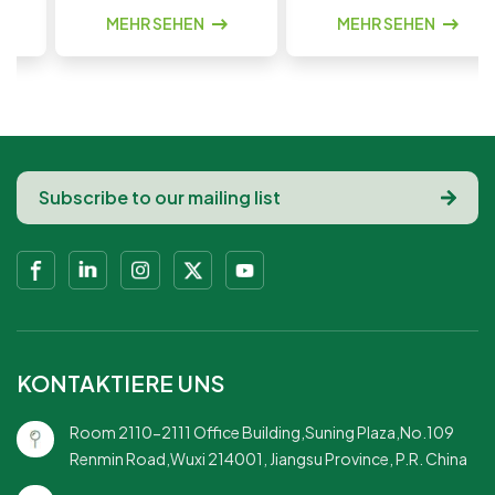
Champagner,
stielose
Klassische
Design: Beliebtes,
MEHR SEHEN
MEHR SEHEN
Catering und
Whiskygläser
Rippenstruktur mit
gestreiftes Modell
Hochzeiten
zeitloser Vintage-
ohne Stiel, dem Käufer
Ästhetik✨ Elegante,
weltweit vertrauen.🥃
stiellose Silhouette:
Moderne, stiellose
Moderne, stiellose
Silhouette: Elegante,
Form – stilvoll,
moderne Form für
ausgewogen und
Wein, Whisky und
angenehm zu halten💎
Cocktails✨ Elegante
Glasähnliche Klarheit:
Streifenstruktur: Die
Transparenter
gerippte Oberfläche
Kunststoff mit
sorgt für optische
hochwertiger, kristallin
Attraktivität und eine
anmutender Optik🎉
hochwertige Haptik.💎
KONTAKTIERE UNS
Eventfertige
Glasähnliche Klarheit:
Trinkgefäße: Konzipiert
Hochwertiger
Room 2110-2111 Office Building,Suning Plaza,No.109
für Hochzeiten,
Kunststoff mit einer
Renmin Road,Wuxi 214001, Jiangsu Province, P.R. China
Catering-
klaren, edlen,
Veranstaltungen,
glasähnlichen Optik🍷