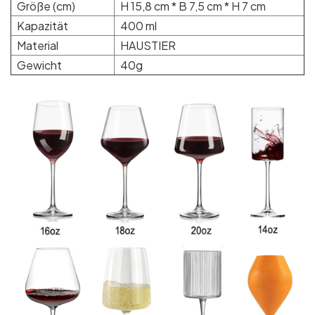
Größe (cm)
H 15,8 cm * B 7,5 cm * H 7 cm
Kapazität
400 ml
Material
HAUSTIER
Gewicht
40g