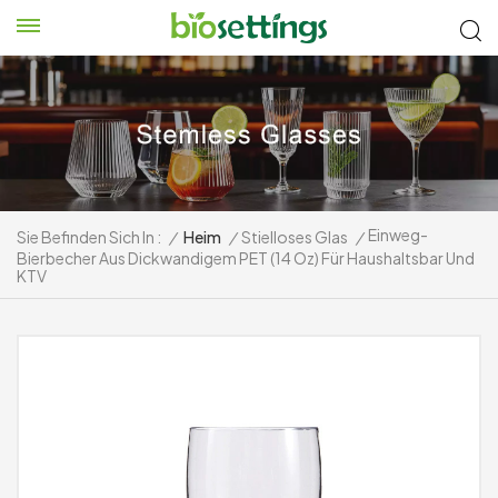
Einweg-
Sie Befinden Sich In :
/
Heim
/
Stielloses Glas
/
Bierbecher Aus Dickwandigem PET (14 Oz) Für Haushaltsbar Und
KTV