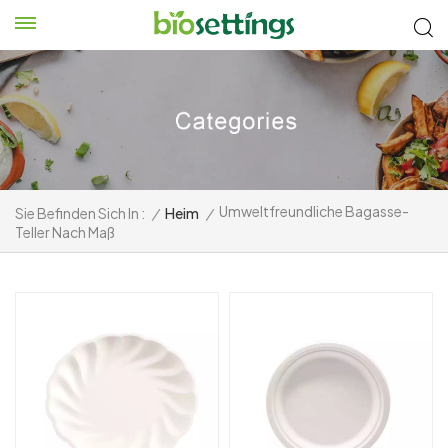
Umweltfreundliche Bagasse-
Sie Befinden Sich In :
/
Heim
/
Teller Nach Maß