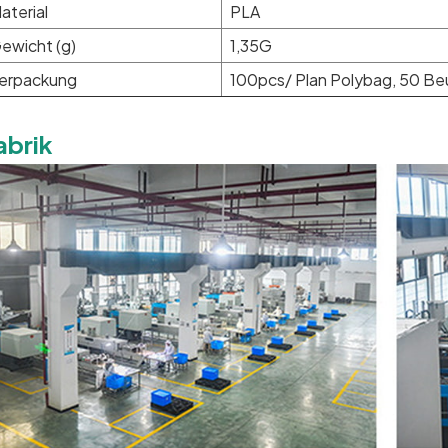
aterial
PLA
ewicht (g)
1,35G
erpackung
100pcs/ Plan Polybag, 50 Be
abrik