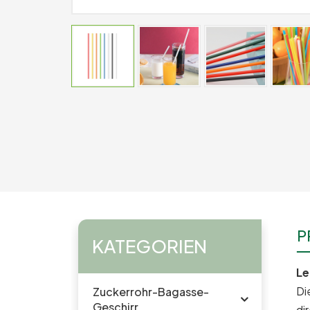
P
KATEGORIEN
Le
Di
Zuckerrohr-Bagasse-
Geschirr
di