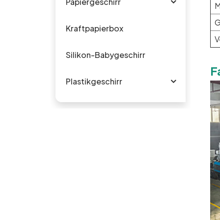
Papiergeschirr
M
G
Kraftpapierbox
V
Silikon-Babygeschirr
F
Plastikgeschirr
HEISSE PRODUKTE
Biologisch
abbaubare
Einweg-
Rundplatte aus
Zuckerrohr-