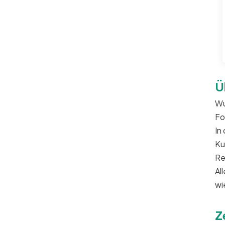
Ü
Wu
Fo
In
Ku
Re
Al
wi
Z