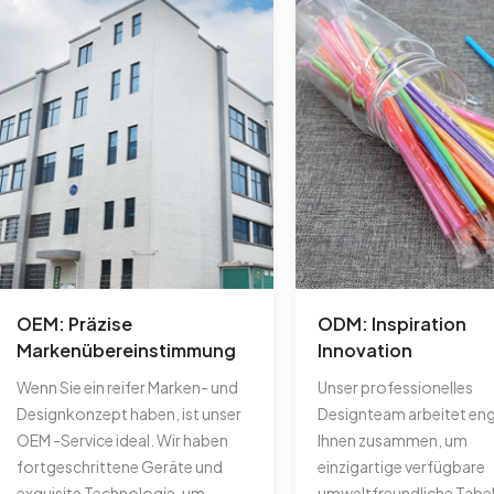
OEM: Präzise
ODM: Inspiration
Markenübereinstimmung
Innovation
Wenn Sie ein reifer Marken- und
Unser professionelles
Designkonzept haben, ist unser
Designteam arbeitet eng
OEM -Service ideal. Wir haben
Ihnen zusammen, um
fortgeschrittene Geräte und
einzigartige verfügbare
exquisite Technologie, um
umweltfreundliche Tabel