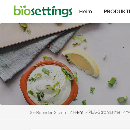
Heim
PRODUKT
Fa
/
Heim
/
PLA-Strohhalme
/
Sie Befinden Sich In :