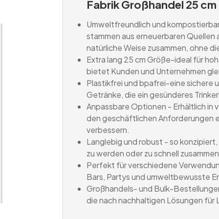
Fabrik Großhandel 25 cm
Umweltfreundlich und kompostierbar-
stammen aus erneuerbaren Quellen au
natürliche Weise zusammen, ohne di
Extra lang 25 cm Größe-ideal für ho
bietet Kunden und Unternehmen gl
Plastikfrei und bpafrei-eine sichere 
Getränke, die ein gesünderes Trinker
Anpassbare Optionen - Erhältlich in
den geschäftlichen Anforderungen e
verbessern.
Langlebig und robust - so konzipiert,
zu werden oder zu schnell zusamme
Perfekt für verschiedene Verwendu
Bars, Partys und umweltbewusste Er
Großhandels- und Bulk-Bestellunge
die nach nachhaltigen Lösungen für