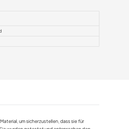
d
erial, um sicherzustellen, dass sie für
. Sie wurden getestet und entsprechen den