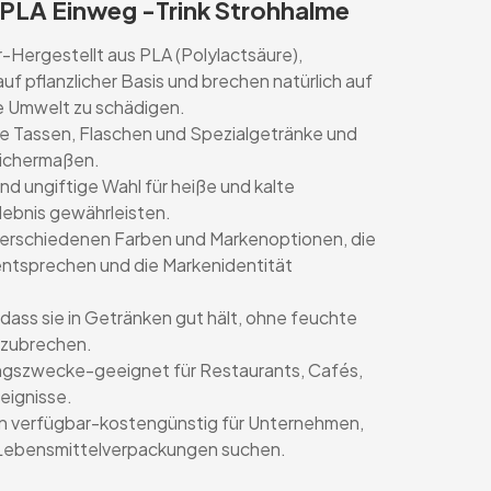
 PLA Einweg -Trink Strohhalme
Hergestellt aus PLA (Polylactsäure),
f pflanzlicher Basis und brechen natürlich auf
e Umwelt zu schädigen.
he Tassen, Flaschen und Spezialgetränke und
eichermaßen.
und ungiftige Wahl für heiße und kalte
lebnis gewährleisten.
 verschiedenen Farben und Markenoptionen, die
ntsprechen und die Markenidentität
 dass sie in Getränken gut hält, ohne feuchte
nzubrechen.
ngszwecke-geeignet für Restaurants, Cafés,
eignisse.
n verfügbar-kostengünstig für Unternehmen,
 Lebensmittelverpackungen suchen.