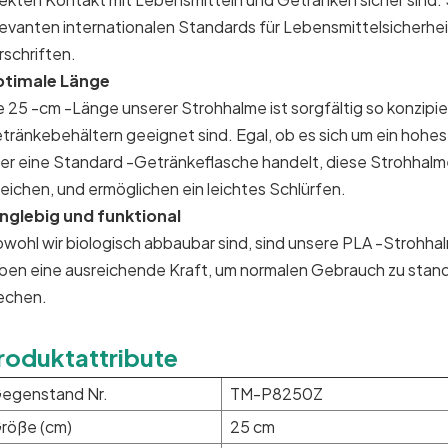
levanten internationalen Standards für Lebensmittelsicherhe
rschriften.
timale Länge
e 25 -cm -Länge unserer Strohhalme ist sorgfältig so konzipiert
tränkebehältern geeignet sind. Egal, ob es sich um ein hohes
er eine Standard -Getränkeflasche handelt, diese Strohhal
reichen, und ermöglichen ein leichtes Schlürfen.
nglebig und funktional
wohl wir biologisch abbaubar sind, sind unsere PLA -Strohhalme
ben eine ausreichende Kraft, um normalen Gebrauch zu standz
echen.
roduktattribute
egenstand Nr.
TM-P8250Z
röße (cm)
25 cm