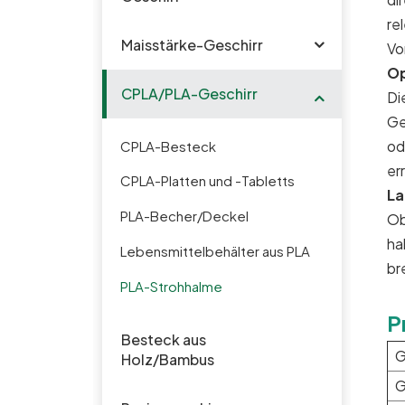
re
Maisstärke-Geschirr
Vo
Op
CPLA/PLA-Geschirr
Di
Ge
od
CPLA-Besteck
er
CPLA-Platten und -Tabletts
La
PLA-Becher/Deckel
Ob
ha
Lebensmittelbehälter aus PLA
br
PLA-Strohhalme
P
Besteck aus
G
Holz/Bambus
G