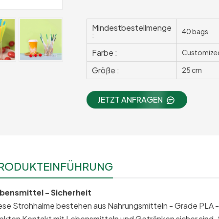
Mindestbestellmenge
40 bags
:
Farbe :
Customize
Größe :
25 cm
JETZT ANFRAGEN
RODUKTEINFÜHRUNG
bensmittel - Sicherheit
ese Strohhalme bestehen aus Nahrungsmitteln - Grade PLA -Mat
rekten Kontakt mit Lebensmitteln und Getränken sicher sind