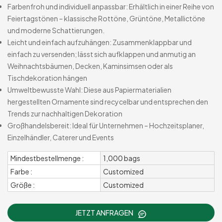
Farbenfroh und individuell anpassbar: Erhältlich in einer Reihe von
Feiertagstönen – klassische Rottöne, Grüntöne, Metallictöne
und moderne Schattierungen.
Leicht und einfach aufzuhängen: Zusammenklappbar und
einfach zu versenden; lässt sich aufklappen und anmutig an
Weihnachtsbäumen, Decken, Kaminsimsen oder als
Tischdekoration hängen
Umweltbewusste Wahl: Diese aus Papiermaterialien
hergestellten Ornamente sind recycelbar und entsprechen den
Trends zur nachhaltigen Dekoration
Großhandelsbereit: Ideal für Unternehmen – Hochzeitsplaner,
Einzelhändler, Caterer und Events
Mindestbestellmenge :
1,000 bags
Farbe :
Customized
Größe :
Customized
JETZT ANFRAGEN