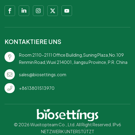
KONTAKTIERE UNS
Room 2110-2111 Office Building,Suning Plaza,No.109
Renmin Road,Wuxi 214001, Jiangsu Province, P.R. China
sales@biosettings.com
+8613801513970
© 2026 Wuxitopteam Co., Ltd. All Right Reserved. IPv6
NETZWERK UNTERSTÜTZT