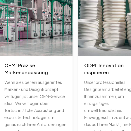
OEM: Präzise
ODM: Innovation
Markenanpassung
inspirieren
Wenn Sie über ein ausgereiftes
Unser professionelles
Marken- und Designkonzept
Designteam arbeitet eng
verfügen, ist unser OEM-Service
Ihnen zusammen, um
ideal. Wir verfügen über
einzigartiges
fortschrittliche Ausrüstung und
umweltfreundliches
exquisite Technologie, um
Einweggeschirr zu entwi
genau nach Ihren Anforderungen
das auf Ihren Markt, Ihre