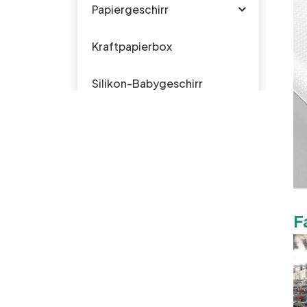
Papiergeschirr
Kraftpapierbox
Silikon-Babygeschirr
Plastikgeschirr
HEISSE PRODUKTE
F
Biologisch
abbaubare
Einweg-
Rundplatte aus
Zuckerrohr-