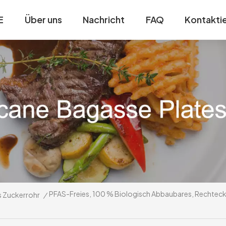
E
Über uns
Nachricht
FAQ
Kontaktie
PFAS-Freies, 100 % Biologisch Abbaubares, Rechteck
us Zuckerrohr
/