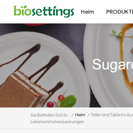
Heim
PRODUKT
/
Heim
/
Teller Und Tabletts A
Sie Befinden Sich In :
Lebensmittelverpackungen