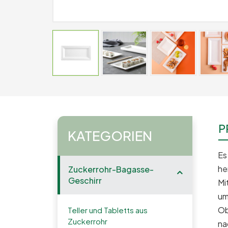
P
KATEGORIEN
Es
he
Zuckerrohr-Bagasse-
Geschirr
Mi
um
Ob
Teller und Tabletts aus
Zuckerrohr
na