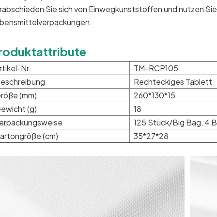
rabschieden Sie sich von Einwegkunststoffen und nutzen Sie
bensmittelverpackungen.
roduktattribute
rtikel-Nr.
TM-RCP105
eschreibung
Rechteckiges Tablett
röße (mm)
260*130*15
ewicht (g)
18
erpackungsweise
125 Stück/Big Bag, 4 
artongröße (cm)
35*27*28