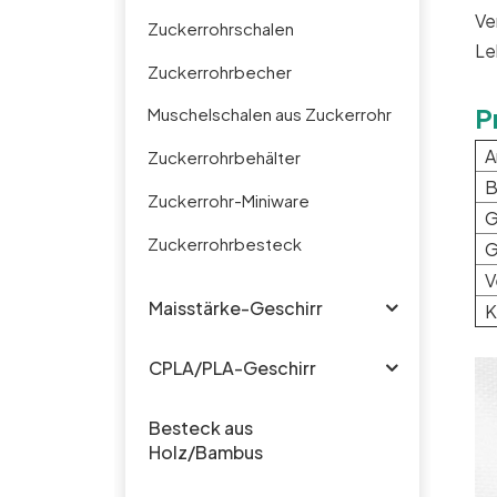
Ve
Zuckerrohrschalen
Le
Zuckerrohrbecher
P
Muschelschalen aus Zuckerrohr
A
Zuckerrohrbehälter
B
Zuckerrohr-Miniware
G
Zuckerrohrbesteck
G
V
Maisstärke-Geschirr
K
CPLA/PLA-Geschirr
Besteck aus
Holz/Bambus