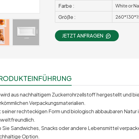
Farbe :
White or Na
Größe :
260*130*
JETZT ANFRAGEN
RODUKTEINFÜHRUNG
 wird aus nachhaltigem Zuckerrohrzellstoff hergestellt und bi
rkömmlichen Verpackungsmaterialien.
t seiner rechteckigen Form und biologisch abbaubaren Natur is
weltfreundlich.
 Sie Sandwiches, Snacks oder andere Lebensmittel verpacken
chhaltige Option.