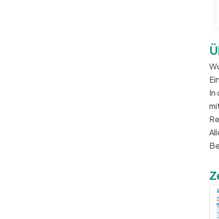
Ü
Wu
Ei
In
mi
Re
Al
Be
Z