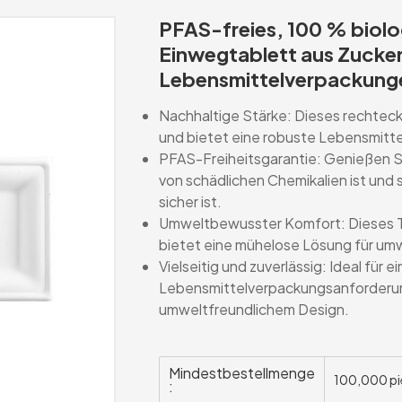
PFAS-freies, 100 % biol
Einwegtablett aus Zucker
Lebensmittelverpackung
Nachhaltige Stärke: Dieses rechtecki
und bietet eine robuste Lebensmitt
PFAS-Freiheitsgarantie: Genießen Sie 
von schädlichen Chemikalien ist und 
sicher ist.
Umweltbewusster Komfort: Dieses Ta
bietet eine mühelose Lösung für um
Vielseitig und zuverlässig: Ideal für ei
Lebensmittelverpackungsanforderung
umweltfreundlichem Design.
Mindestbestellmenge
100,000 pi
: