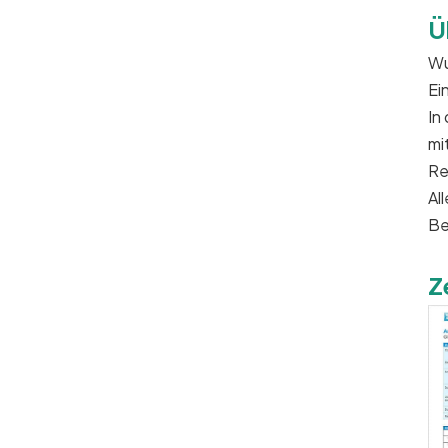
Ü
Wu
Ei
In
mi
Re
Al
Be
Z