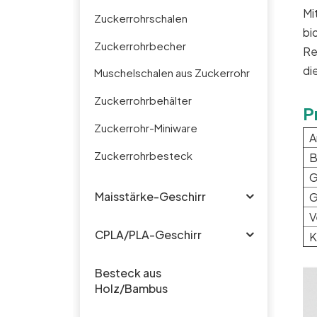
Mi
Zuckerrohrschalen
bi
Zuckerrohrbecher
Re
di
Muschelschalen aus Zuckerrohr
Zuckerrohrbehälter
P
Zuckerrohr-Miniware
A
Zuckerrohrbesteck
B
G
Maisstärke-Geschirr
G
V
CPLA/PLA-Geschirr
K
Besteck aus
Holz/Bambus