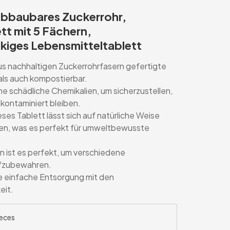
abbaubares Zuckerrohr,
tt mit 5 Fächern,
kiges Lebensmitteltablett
 nachhaltigen Zuckerrohrfasern gefertigte
als auch kompostierbar.
ne schädliche Chemikalien, um sicherzustellen,
 kontaminiert bleiben.
ses Tablett lässt sich auf natürliche Weise
ren, was es perfekt für umweltbewusste
rn ist es perfekt, um verschiedene
ufzubewahren.
e einfache Entsorgung mit den
eit.
eces