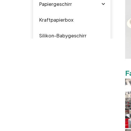
Papiergeschirr
Kraftpapierbox
Silikon-Babygeschirr
Plastikgeschirr
F
HEISSE PRODUKTE
Biologisch
abbaubare
Einweg-
Rundplatte aus
Zuckerrohr-