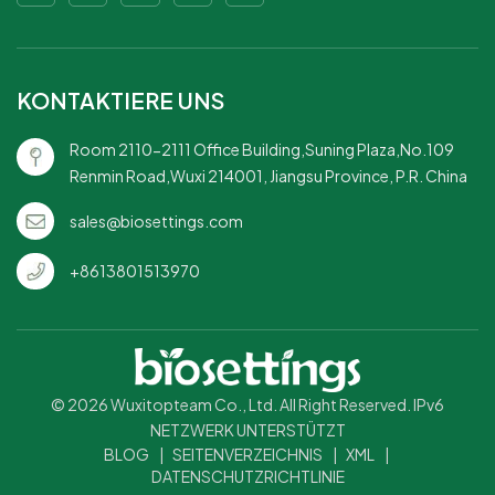
Einwegartikel – einfach zu
verwenden und zu entsorgen,
sodass die Reinigung nach
Veranstaltungen oder
KONTAKTIERE UNS
Zusammenkünften
problemlos möglich
Room 2110-2111 Office Building,Suning Plaza,No.109
ist.Stabile Konstruktion –
Renmin Road,Wuxi 214001, Jiangsu Province, P.R. China
stark genug, um eine Vielzahl
von Lebensmitteln und
sales@biosettings.com
Soßen aufzunehmen, ohne
sich zu verbiegen oder
+8613801513970
auszulaufen.Elegante
Präsentation – Verleiht Ihrer
Lebensmittelpräsentation
eine raffinierte Note,
geeignet für ungezwungene
und formelle
© 2026 Wuxitopteam Co., Ltd. All Right Reserved. IPv6
Anlässe.Vielseitig einsetzbar
NETZWERK UNTERSTÜTZT
– ideal für Partys, Catering
BLOG
|
SEITENVERZEICHNIS
|
XML
|
und andere Veranstaltungen,
DATENSCHUTZRICHTLINIE