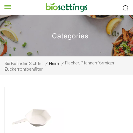
Flacher, Pfannenförmiger
Sie Befinden Sich In :
/
Heim
/
Zuckerrohrbehälter