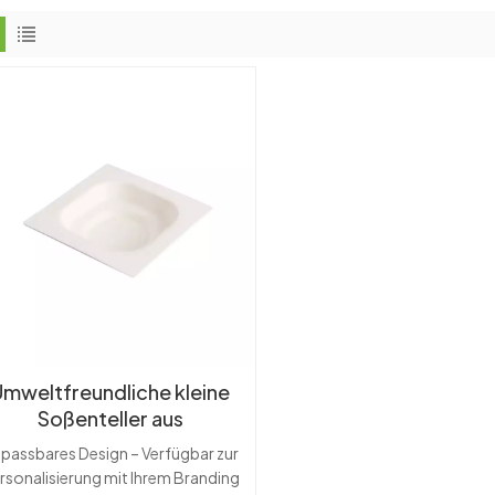
Umweltfreundliche kleine
Soßenteller aus
Zuckerrohr-Bagasse,
passbares Design – Verfügbar zur
npassbare Dip-Teller und
rsonalisierung mit Ihrem Branding