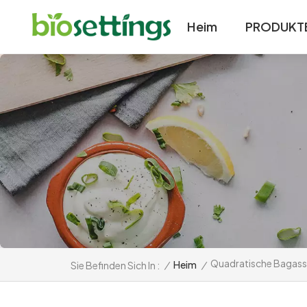
Heim
PRODUKT
Quadratische Bagasse
/
Heim
/
Sie Befinden Sich In :