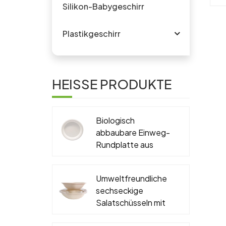
Silikon-Babygeschirr
V
o
Plastikgeschirr
S
HEISSE PRODUKTE
L
e
Biologisch
abbaubare Einweg-
Rundplatte aus
Zuckerrohr-
U
Bagasse, PFAS-frei,
Ko
Umweltfreundliche
6'', 7'', 9'', 10''
sechseckige
Salatschüsseln mit
Deckel, biologisch
s