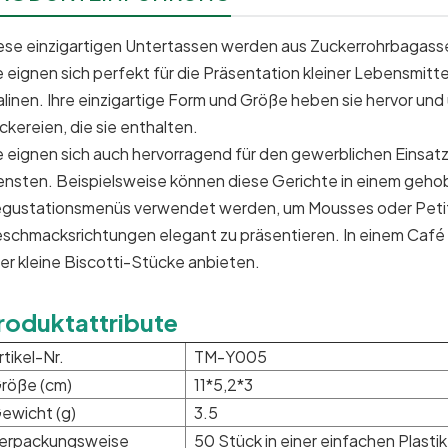
ese einzigartigen Untertassen werden aus Zuckerrohrbagasse
e eignen sich perfekt für die Präsentation kleiner Lebensmit
alinen. Ihre einzigartige Form und Größe heben sie hervor und 
ckereien, die sie enthalten.
e eignen sich auch hervorragend für den gewerblichen Einsatz
ensten. Beispielsweise können diese Gerichte in einem geh
gustationsmenüs verwendet werden, um Mousses oder Petit
schmacksrichtungen elegant zu präsentieren. In einem Caf
er kleine Biscotti-Stücke anbieten.
roduktattribute
rtikel-Nr.
TM-Y005
röße (cm)
11*5,2*3
ewicht (g)
3.5
erpackungsweise
50 Stück in einer einfachen Plasti