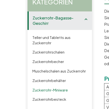
KATEGORIEN
Di
Si
Zuckerrohr-Bagasse-
Geschirr
Pr
Le
Si
Teller und Tabletts aus
Zuckerrohr
Di
De
Zuckerrohrschalen
Ge
Zuckerrohrbecher
od
Muschelschalen aus Zuckerrohr
P
Zuckerrohrbehälter
A
Zuckerrohr-Miniware
G
Zuckerrohrbesteck
G
V