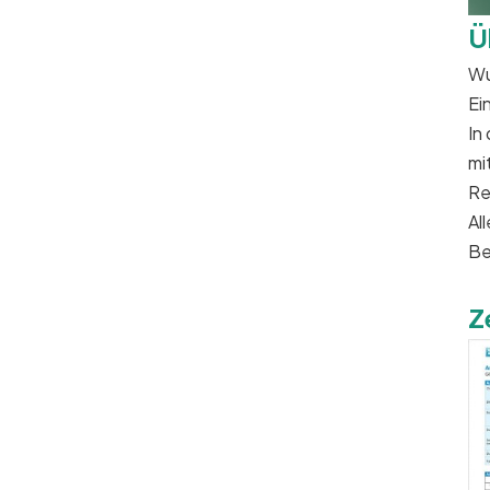
Ü
Wu
Ei
In
mi
Re
Al
Be
Z