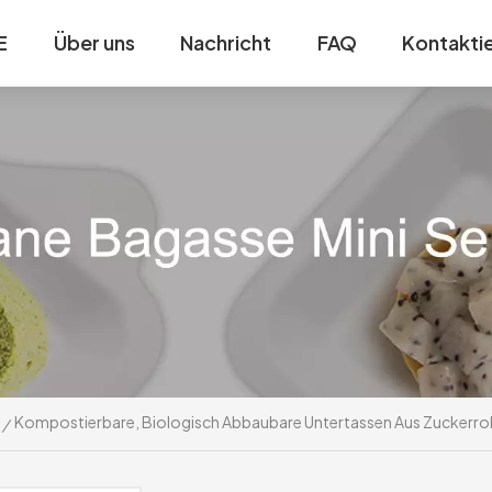
E
Über uns
Nachricht
FAQ
Kontaktie
Kompostierbare, Biologisch Abbaubare Untertassen Aus Zuckerr
/