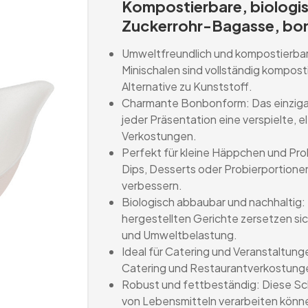
Kompostierbare, biologi
Zuckerrohr-Bagasse, bon
Umweltfreundlich und kompostierbar
Minischalen sind vollständig kompos
Alternative zu Kunststoff.
Charmante Bonbonform: Das einzigart
jeder Präsentation eine verspielte, 
Verkostungen.
Perfekt für kleine Häppchen und Pro
Dips, Desserts oder Probierportione
verbessern.
Biologisch abbaubar und nachhaltig:
hergestellten Gerichte zersetzen sic
und Umweltbelastung.
Ideal für Catering und Veranstaltung
Catering und Restaurantverkostungen,
Robust und fettbeständig: Diese Schal
von Lebensmitteln verarbeiten können