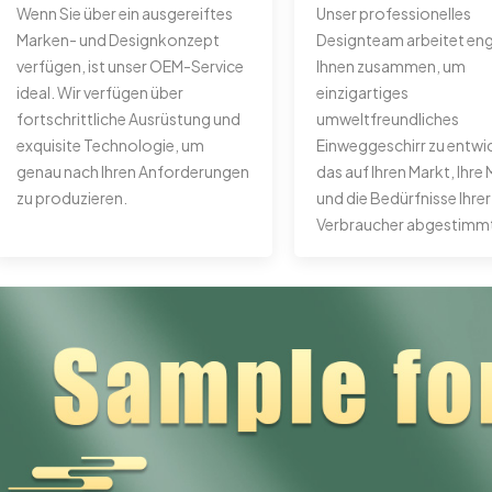
Wenn Sie über ein ausgereiftes
Unser professionelles
Marken- und Designkonzept
Designteam arbeitet eng
verfügen, ist unser OEM-Service
Ihnen zusammen, um
ideal. Wir verfügen über
einzigartiges
fortschrittliche Ausrüstung und
umweltfreundliches
exquisite Technologie, um
Einweggeschirr zu entwi
genau nach Ihren Anforderungen
das auf Ihren Markt, Ihre
zu produzieren.
und die Bedürfnisse Ihrer
Verbraucher abgestimmt 