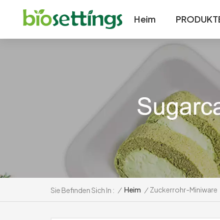
Heim
PRODUKT
/
Heim
/
Zuckerrohr-Miniware
Sie Befinden Sich In :