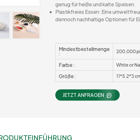
genug für heiße und kalte Speisen.
Plastikfreies Essen: Eine umweltfreundl
dennoch nachhaltige Optionen für E
Mindestbestellmenge
200,000 p
:
Farbe :
White or Na
Größe :
11*5.2*3 c
JETZT ANFRAGEN
RODUKTEINFÜHRUNG