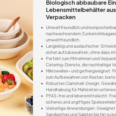
Biologisch abbaubare E
Lebensmittelbehälter aus
Verpacken
Umweltfreundlich und kompostierbar
nachwachsendem Zuckerrohrbagasse 
umweltfreundlich.
Langlebig und auslaufsicher: Entwick
sicher aufzubewahren, ohne dass etw
Perfekt zum Mitnehmen und Verpacke
Catering-Dienste, die nachhaltige V
Mikrowellen- und gefriergeeignet: 
zum Aufbewahren von Resten, biete
Robustes Clamshell-Design: Gewährl
Handhabung für Mahlzeiten unterwe
PFAS-frei und lebensmittelecht: Frei
sicheres und ungiftiges Speiseerlebn
Vielseitige Anwendungen: Geeignet f
Sandwiches und Salaten bis hin zu k