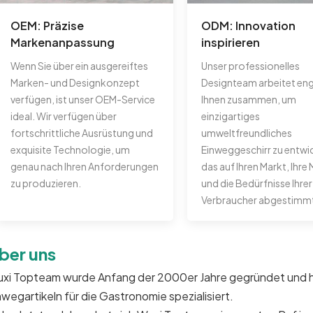
OEM: Präzise
ODM: Innovation
Markenanpassung
inspirieren
Wenn Sie über ein ausgereiftes
Unser professionelles
Marken- und Designkonzept
Designteam arbeitet eng
verfügen, ist unser OEM-Service
Ihnen zusammen, um
ideal. Wir verfügen über
einzigartiges
fortschrittliche Ausrüstung und
umweltfreundliches
exquisite Technologie, um
Einweggeschirr zu entwi
genau nach Ihren Anforderungen
das auf Ihren Markt, Ihre
zu produzieren.
und die Bedürfnisse Ihrer
Verbraucher abgestimmt 
ber uns
xi Topteam wurde Anfang der 2000er Jahre gegründet und hat
nwegartikeln für die Gastronomie spezialisiert.