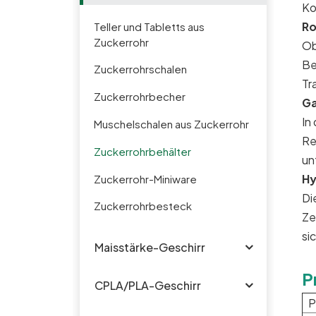
Ko
Ro
Teller und Tabletts aus
Zuckerrohr
Ob
Be
Zuckerrohrschalen
Tr
Zuckerrohrbecher
Ga
In
Muschelschalen aus Zuckerrohr
Re
Zuckerrohrbehälter
un
Hy
Zuckerrohr-Miniware
Di
Zuckerrohrbesteck
Ze
si
Maisstärke-Geschirr
P
CPLA/PLA-Geschirr
P