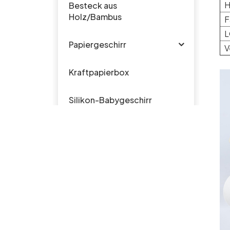
H
Besteck aus
Holz/Bambus
F
L
Papiergeschirr
V
Kraftpapierbox
Silikon-Babygeschirr
Plastikgeschirr
HEISSE PRODUKTE
Biologisch
abbaubare