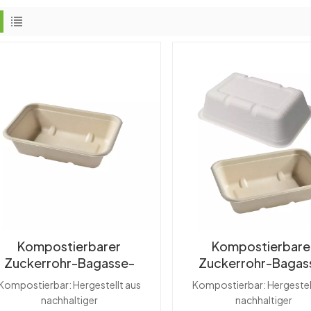
Kompostierbarer
Kompostierbare
Zuckerrohr-Bagasse-
Zuckerrohr-Bagas
biologisch abbaubarer
Lebensmittelbehälte
Kompostierbar: Hergestellt aus
Kompostierbar: Hergestel
rechteckiger
Mitnehmen, rechtec
nachhaltiger
nachhaltiger