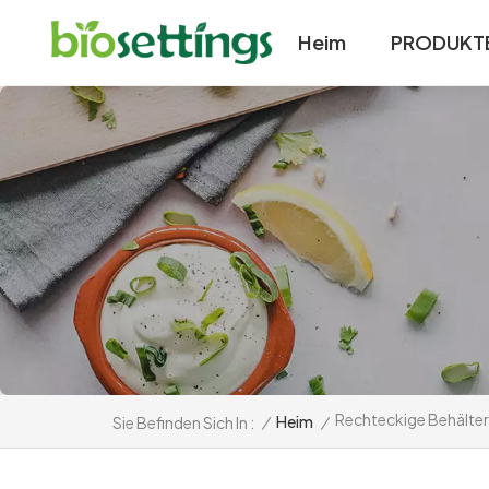
Heim
PRODUKT
Rechteckige Behälter
/
Heim
/
Sie Befinden Sich In :