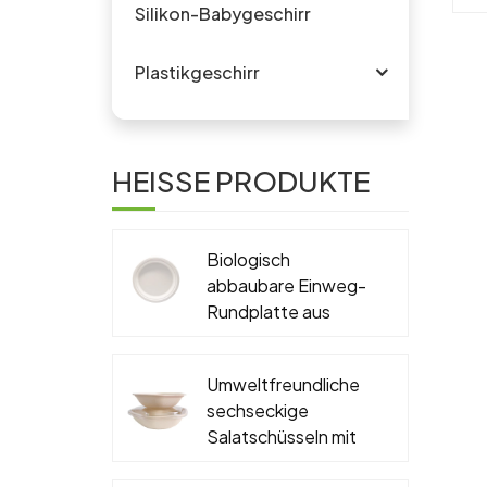
L
Silikon-Babygeschirr
Mi
Plastikgeschirr
u
Pr
u
HEISSE PRODUKTE
zu
Biologisch
abbaubare Einweg-
Rundplatte aus
Zuckerrohr-
Bagasse, PFAS-frei,
Umweltfreundliche
6'', 7'', 9'', 10''
sechseckige
Salatschüsseln mit
Deckel, biologisch