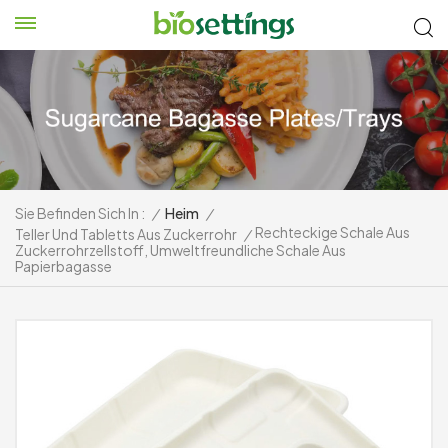
Sie Befinden Sich In :
/
Heim
/
Rechteckige Schale Aus
Teller Und Tabletts Aus Zuckerrohr
/
Zuckerrohrzellstoff, Umweltfreundliche Schale Aus
Papierbagasse