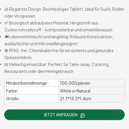
🧊 Elegantes Design: Rechteckiges Tablett, ideal für Sushi, Rollen
oder Vorspeisen
🌱 Biologisch abbaubares Material: Hergestellt aus
Zuckerrohrzellstoff – kompostierbar und umweltbewusst
🍽️ Lebensmittelecht und langlebig: Robuste Konstruktion,
auslaufsicher und mikrowellengeeignet
🚫 PFAS-frei: Chemikalienfrei für ein sicheres und gesundes
Speiseerlebnis
🍱 Vielseitig einsetzbar: Perfekt für Take-away, Catering,
Restaurants oder den Heimgebrauch
Mindestbestellmenge :
100,000 pieces
Farbe :
White or Natural
Größe :
21.7*15.3*1.4cm
JETZT ANFRAGEN