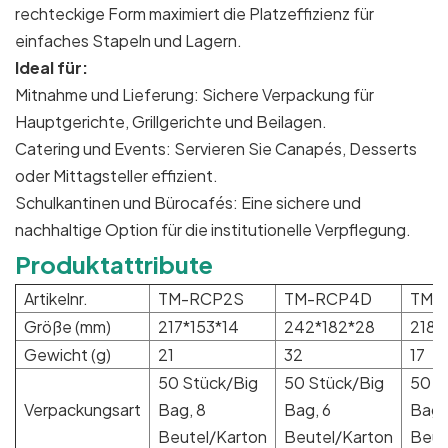
rechteckige Form maximiert die Platzeffizienz für
einfaches Stapeln und Lagern.
Ideal für:
Mitnahme und Lieferung: Sichere Verpackung für
Hauptgerichte, Grillgerichte und Beilagen.
Catering und Events: Servieren Sie Canapés, Desserts
oder Mittagsteller effizient.
Schulkantinen und Bürocafés: Eine sichere und
nachhaltige Option für die institutionelle Verpflegung.
Produktattribute
Artikelnr.
TM-RCP2S
TM-RCP4D
TM-
Größe (mm)
217*153*14
242*182*28
218*
Gewicht (g)
21
32
17
50 Stück/Big
50 Stück/Big
50 S
Verpackungsart
Bag, 8
Bag, 6
Bag,
Beutel/Karton
Beutel/Karton
Beut