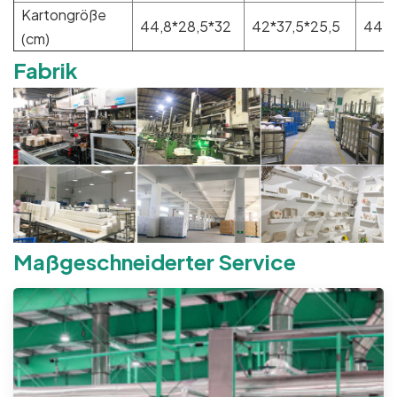
Kartongröße
44,8*28,5*32
42*37,5*25,5
44,6
(cm)
Fabrik
Maßgeschneiderter Service