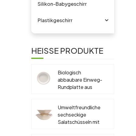
Silikon-Babygeschirr
Plastikgeschirr
HEISSE PRODUKTE
Biologisch
abbaubare Einweg-
Rundplatte aus
Zuckerrohr-
Bagasse, PFAS-frei,
Umweltfreundliche
6'', 7'', 9'', 10''
sechseckige
Salatschüsseln mit
Deckel, biologisch