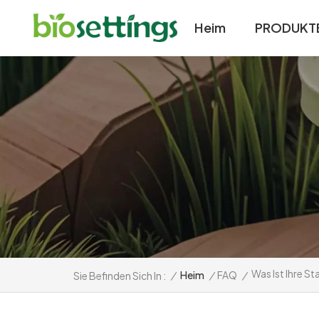
Heim
PRODUKT
Was Ist Ihre S
/
Heim
/
FAQ
/
Sie Befinden Sich In :