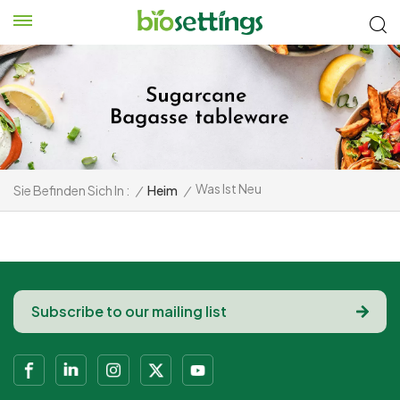
Was Ist Neu
Sie Befinden Sich In :
/
Heim
/