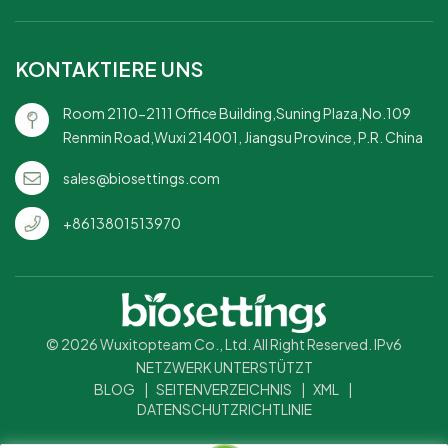
KONTAKTIERE UNS
Room 2110-2111 Office Building,Suning Plaza,No.109
Renmin Road,Wuxi 214001, Jiangsu Province, P.R. China
sales@biosettings.com
+8613801513970
© 2026 Wuxitopteam Co., Ltd. All Right Reserved. IPv6
NETZWERK UNTERSTÜTZT
BLOG
|
SEITENVERZEICHNIS
|
XML
|
DATENSCHUTZRICHTLINIE