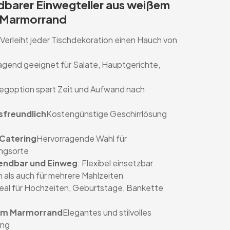
dbarer Einwegteller aus weißem
 Marmorrand
Verleiht jeder Tischdekoration einen Hauch von
agend geeignet für Salate, Hauptgerichte,
egoption spart Zeit und Aufwand nach
freundlich
Kostengünstige Geschirrlösung
 Catering
Hervorragende Wahl für
ungsorte
endbar und Einweg
: Flexibel einsetzbar
 als auch für mehrere Mahlzeiten
eal für Hochzeiten, Geburtstage, Bankette
enem Marmorrand
Elegantes und stilvolles
ung