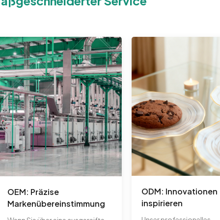
aßgeschneiderter Service
ODM: Innovationen
OEM: Präzise
inspirieren
Markenübereinstimmung
Unser professionelles
Wenn Sie über eine ausgereifte