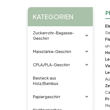
P
KATEGORIEN
El
Se
Zuckerrohr-Bagasse-
Geschirr
Fl
un
Maisstärke-Geschirr
Ho
Le
CPLA/PLA-Geschirr
Vi
Le
Besteck aus
Au
Holz/Bambus
Ze
Ca
Papiergeschirr
Pr
Me
Kraftpapierbox