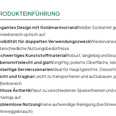
RODUKTEINFÜHRUNG
egantes Design mit Goldmarmorrand
Weißer Sockel mit g
rvierbereich optisch auf.
exibilität für doppelten Verwendungszweck
Wiederverwe
terschiedliche Nutzungsbedürfnisse
chwertiges Kunststoffmaterial
Robust, langlebig und bruc
bensmittelecht und glatt
Ungiftig, polierte Oberfläche, l
elseitige Servierszenarien
Ideal für Hauptgerichte, Dessert
icht und tragbar
Leicht zu transportieren und aufzubauen, p
ßenbereich
itlose Ästhetik
Passt zu verschiedenen Speisethemen und w
terings auf.
oblemlose Nutzung
Keine aufwendige Reinigung (bei Einweg
hrweggebrauch)