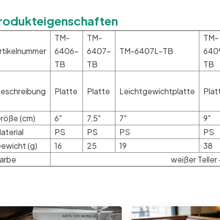
rodukteigenschaften
TM-
TM-
TM-
rtikelnummer
6406-
6407-
TM-6407L-TB
640
TB
TB
TB
eschreibung
Platte
Platte
Leichtgewichtplatte
Plat
röße (cm)
6"
7,5"
7"
9"
aterial
PS
PS
PS
PS
ewicht (g)
16
25
19
38
arbe
weißer Teller