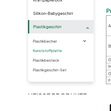
P
Silikon-Babygeschirr
A
Plastikgeschirr
Plastikbecher
B
Kunststoffplatte
G
Plastikbesteck
M
Plastikgeschirr-Set
G
F
HEISSE PRODUKTE