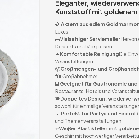
Eleganter, wiederverwen
Kunststoff mit goldenem
💎
Akzent aus edlem Goldmarmor
Luxus
🍰
Vielseitiger Servierteller
Hervorr
Desserts und Vorspeisen
🧼
Komfortable Reinigung
Die Einw
Veranstaltungen.
📦
Großmengen- und Großhandels
für Großabnehmer
🏨
Geeignet für Gastronomie und
Restaurants, Hotels und Veranstalt
🍽️
Doppeltes Design: wiederverw
sowohl für einmalige Veranstaltungen
🎉
Perfekt für Partys und Feiern
Id
und Themenveranstaltungen
✨
Weißer Plastikteller mit gold
Geschirr mit hochwertiger Verarbeit