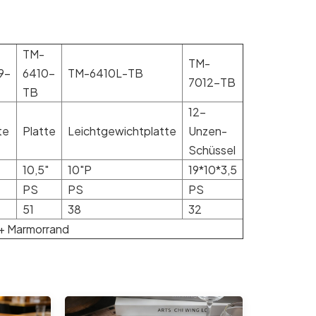
TM-
TM-
9-
6410-
TM-6410L-TB
7012-TB
TB
12-
te
Platte
Leichtgewichtplatte
Unzen-
Schüssel
10,5"
10"P
19*10*3,5
PS
PS
PS
51
38
32
 + Marmorrand