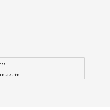
ces
 + marble rim