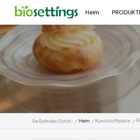
Heim
PRODUKT
E
/
Heim
/
Kunststoffplatte
/
Sie Befinden Sich In :