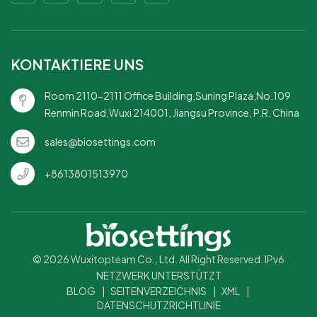
erneuerbaren
RessourcenMikrowellen- und
gefriergeeignet
KONTAKTIERE UNS
Room 2110-2111 Office Building,Suning Plaza,No.109
Renmin Road,Wuxi 214001, Jiangsu Province, P.R. China
sales@biosettings.com
+8613801513970
© 2026 Wuxitopteam Co., Ltd. All Right Reserved. IPv6
NETZWERK UNTERSTÜTZT
BLOG
|
SEITENVERZEICHNIS
|
XML
|
DATENSCHUTZRICHTLINIE