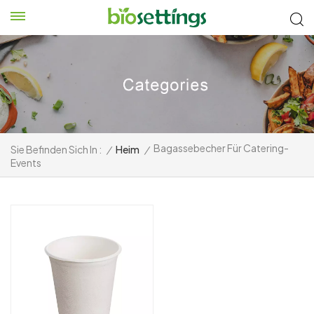
Bagassebecher Für Catering-
Sie Befinden Sich In :
/
Heim
/
Events