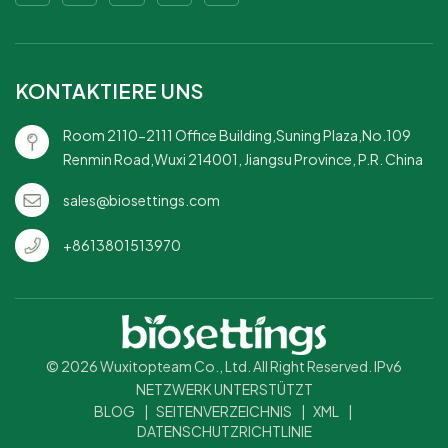
erneuerbaren
einsetzbar: Ideal für
RessourcenMikrowellen- und
Restaurants, Catering und
gefriergeeignet
Veranstaltungen, bei denen
Umweltfreundlichkeit im
KONTAKTIERE UNS
Vordergrund steht.
Room 2110-2111 Office Building,Suning Plaza,No.109
Renmin Road,Wuxi 214001, Jiangsu Province, P.R. China
sales@biosettings.com
+8613801513970
© 2026 Wuxitopteam Co., Ltd. All Right Reserved. IPv6
NETZWERK UNTERSTÜTZT
BLOG
|
SEITENVERZEICHNIS
|
XML
|
DATENSCHUTZRICHTLINIE