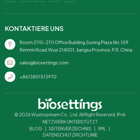
auszulaufen.Elegante
Präsentation – Verleiht jedem
Gericht mit seinem
schlanken, modernen Design
KONTAKTIERE UNS
einen Hauch von
Raffinesse.Praktischer
Room 2110-2111 Office Building,Suning Plaza,No.109
Einwegartikel – einfach zu
Renmin Road,Wuxi 214001, Jiangsu Province, P.R. China
verwenden und zu entsorgen,
ideal für Veranstaltungen,
sales@biosettings.com
Partys und das tägliche
Essen.Fettbeständig –
+8613801513970
Behandelt effektiv ölige oder
cremige Speisen und bewahrt
die Unversehrtheit der
Schüssel während der
gesamten Mahlzeit.
© 2026 Wuxitopteam Co., Ltd. All Right Reserved. IPv6
NETZWERK UNTERSTÜTZT
BLOG
|
SEITENVERZEICHNIS
|
XML
|
DATENSCHUTZRICHTLINIE