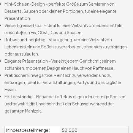
Mini-Schalen-Design – perfekte Größe zum Servieren von
Desserts, Saucen oder kleinen Portionen, für eine elegante
Präsentation.
Vielseitig einsetzbar – ideal für eine Vielzahl von Lebensmitteln,
einschließlich Eis, Obst, Dips und Saucen.
Robust und langlebig – stark genug, um eine Vielzahl von
Lebensmitteln und Soßen zu verarbeiten, ohne sich zu verbiegen
oder auszulaufen.
Elegante Präsentation – Verleiht jedem Gericht mit seinem
schlanken, modernen Design einen Hauch von Raffinesse.
Praktischer Einwegartikel – einfach zu verwenden und zu
entsorgen, ideal für Veranstaltungen, Partys und das tägliche
Essen.
Fettbeständig – Behandelt effektiv ölige oder cremige Speisen
und bewahrt die Unversehrtheit der Schüssel während der
gesamten Mahlzeit.
Mindestbestellmenge :
50,000