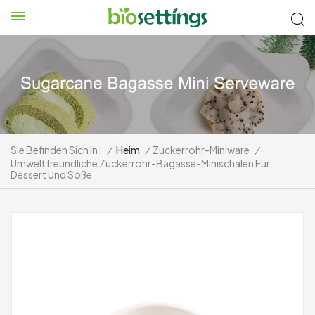
Sie Befinden Sich In :
/
Heim
/
Zuckerrohr-Miniware
/
Umweltfreundliche Zuckerrohr-Bagasse-Minischalen Für
Dessert Und Soße