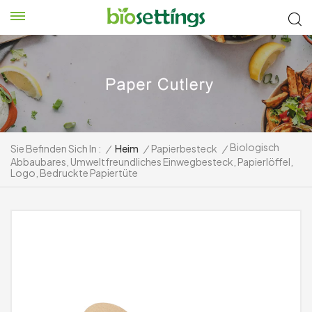
Biologisch
Sie Befinden Sich In :
/
Heim
/
Papierbesteck
/
Abbaubares, Umweltfreundliches Einwegbesteck, Papierlöffel,
Logo, Bedruckte Papiertüte