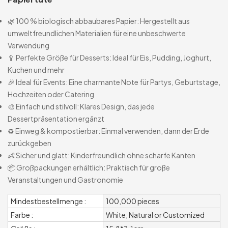
🌿 100 % biologisch abbaubares Papier: Hergestellt aus
umweltfreundlichen Materialien für eine unbeschwerte
Verwendung
🥄 Perfekte Größe für Desserts: Ideal für Eis, Pudding, Joghurt,
Kuchen und mehr
🎉 Ideal für Events: Eine charmante Note für Partys, Geburtstage,
Hochzeiten oder Catering
🎨 Einfach und stilvoll: Klares Design, das jede
Dessertpräsentation ergänzt
♻️ Einweg & kompostierbar: Einmal verwenden, dann der Erde
zurückgeben
👶 Sicher und glatt: Kinderfreundlich ohne scharfe Kanten
📦 Großpackungen erhältlich: Praktisch für große
Veranstaltungen und Gastronomie
Mindestbestellmenge :
100,000 pieces
Farbe :
White, Natural or Customized