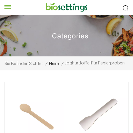
Joghurtlöffel Für Papierproben
Sie Befinden Sich In :
/
Heim
/