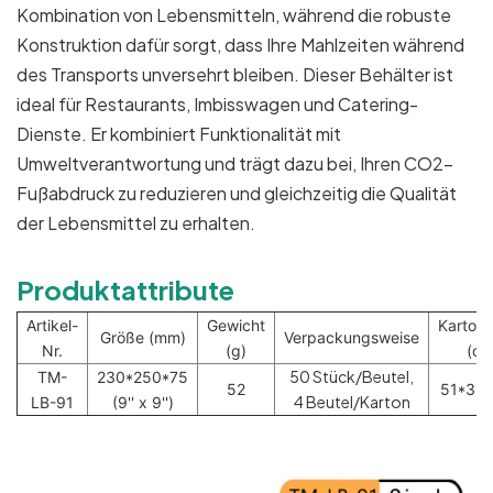
Kombination von Lebensmitteln, während die robuste
Konstruktion dafür sorgt, dass Ihre Mahlzeiten während
des Transports unversehrt bleiben. Dieser Behälter ist
ideal für Restaurants, Imbisswagen und Catering-
Dienste. Er kombiniert Funktionalität mit
Umweltverantwortung und trägt dazu bei, Ihren CO2-
Fußabdruck zu reduzieren und gleichzeitig die Qualität
der Lebensmittel zu erhalten.
Produktattribute
Artikel-
Gewicht
Karton
Größe (mm)
Verpackungsweise
Nr.
(g)
(cm
50 Stück/Beutel,
TM-
230*250*75
52
51*33*
4 Beutel/Karton
LB-91
(9'' x 9'')