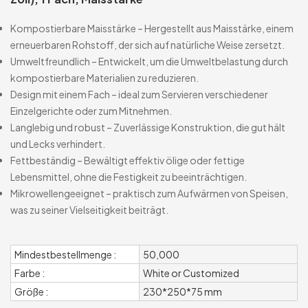
Kompostierbare Maisstärke – Hergestellt aus Maisstärke, einem
erneuerbaren Rohstoff, der sich auf natürliche Weise zersetzt.
Umweltfreundlich – Entwickelt, um die Umweltbelastung durch
kompostierbare Materialien zu reduzieren.
Design mit einem Fach – ideal zum Servieren verschiedener
Einzelgerichte oder zum Mitnehmen.
Langlebig und robust – Zuverlässige Konstruktion, die gut hält
und Lecks verhindert.
Fettbeständig – Bewältigt effektiv ölige oder fettige
Lebensmittel, ohne die Festigkeit zu beeinträchtigen.
Mikrowellengeeignet – praktisch zum Aufwärmen von Speisen,
was zu seiner Vielseitigkeit beiträgt.
Mindestbestellmenge :
50,000
Farbe :
White or Customized
Größe :
230*250*75 mm