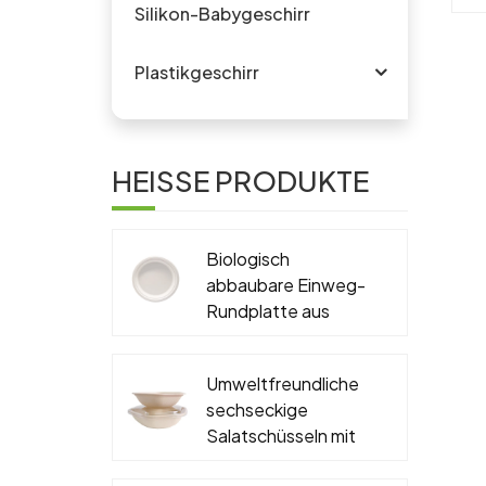
S
Silikon-Babygeschirr
ve
Plastikgeschirr
W
HEISSE PRODUKTE
f
Biologisch
z
abbaubare Einweg-
Rundplatte aus
si
Zuckerrohr-
Bagasse, PFAS-frei,
Umweltfreundliche
6'', 7'', 9'', 10''
w
sechseckige
Salatschüsseln mit
D
Deckel, biologisch