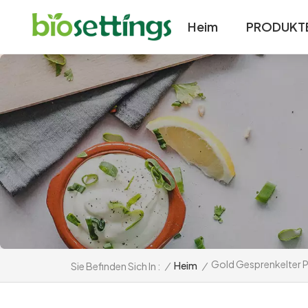
Heim
PRODUKT
Gold Gesprenkelter P
/
Heim
/
Sie Befinden Sich In :