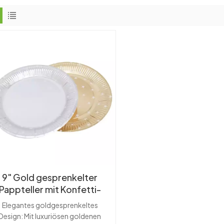
9" Gold gesprenkelter
Pappteller mit Konfetti-
Sternen für die
Elegantes goldgesprenkeltes
Weihnachtsfeier-
Design: Mit luxuriösen goldenen