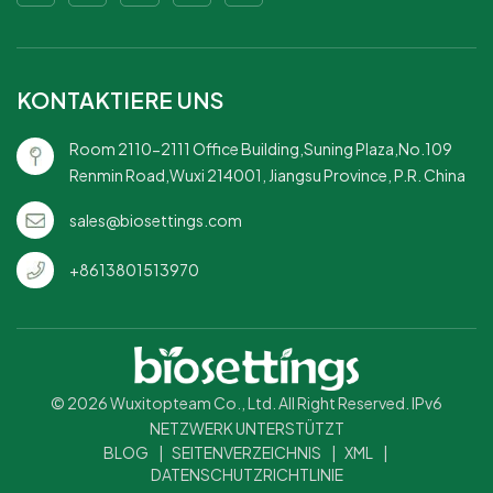
Papiermaterial: Robust und
zuverlässig, kann eine Vielzahl
von Lebensmitteln
aufnehmen, ohne sich zu
KONTAKTIERE UNS
verbiegen.Umweltfreundlich
und wegwerfbar: Hergestellt
Room 2110-2111 Office Building,Suning Plaza,No.109
aus biologisch abbaubarem
Renmin Road,Wuxi 214001, Jiangsu Province, P.R. China
Papier, wodurch die
Reinigung einfach und
sales@biosettings.com
umweltfreundlich
ist.Vielseitiges
+8613801513970
Dekorationselement:
Ergänzt eine breite Palette an
Weihnachtsdekorationen
und -themen.Fügt eine
festliche Note hinzu:
Verbessert die optische
© 2026 Wuxitopteam Co., Ltd. All Right Reserved. IPv6
Attraktivität Ihrer
NETZWERK UNTERSTÜTZT
Tischdekoration und verleiht
BLOG
|
SEITENVERZEICHNIS
|
XML
|
jedem Anlass das Gefühl,
DATENSCHUTZRICHTLINIE