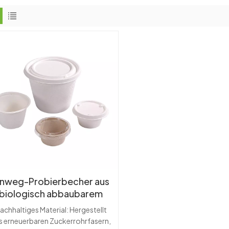
inweg-Probierbecher aus
biologisch abbaubarem
uckerrohrbrei für Saucen
achhaltiges Material: Hergestellt
und Gewürze
s erneuerbaren Zuckerrohrfasern,