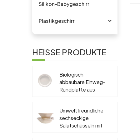
Silikon-Babygeschirr
F
Plastikgeschirr
st
S
HEISSE PRODUKTE
Ko
e
C
Biologisch
abbaubare Einweg-
Rundplatte aus
Zuckerrohr-
Bagasse, PFAS-frei,
Umweltfreundliche
6'', 7'', 9'', 10''
sechseckige
Salatschüsseln mit
Deckel, biologisch