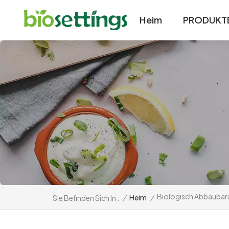
Heim
PRODUKT
Biologisch Abbaubar
/
Heim
/
Sie Befinden Sich In :