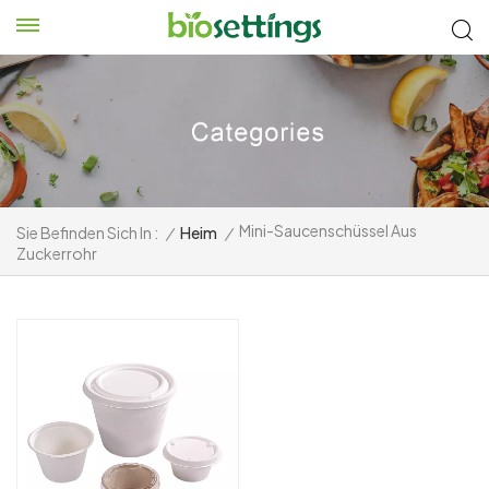
Mini-Saucenschüssel Aus
Sie Befinden Sich In :
/
Heim
/
Zuckerrohr