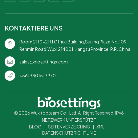
einsetzbar: Ideal für
Restaurants, Catering und
Veranstaltungen, bei denen
Umweltfreundlichkeit im
KONTAKTIERE UNS
Vordergrund steht.
Room 2110-2111 Office Building,Suning Plaza,No.109
Renmin Road,Wuxi 214001, Jiangsu Province, P.R. China
sales@biosettings.com
+8613801513970
© 2026 Wuxitopteam Co., Ltd. All Right Reserved. IPv6
NETZWERK UNTERSTÜTZT
BLOG
|
SEITENVERZEICHNIS
|
XML
|
DATENSCHUTZRICHTLINIE